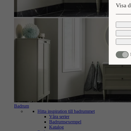
gällande
Visa d
risker f
brottsb
svårt ell
eventuel
till. Ge
du samtyc
Badrum
Hitta inspiration till badrummet
Våra serier
Badrumsexempel
Katalog