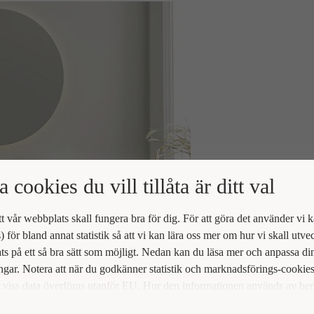
a cookies du vill tillåta är ditt val
att vår webbplats skall fungera bra för dig. För att göra det använder vi 
) för bland annat statistik så att vi kan lära oss mer om hur vi skall utve
s på ett så bra sätt som möjligt. Nedan kan du läsa mer och anpassa di
ingar. Notera att när du godkänner statistik och marknadsförings-cookie
viss data överföras utanför EU. Hur den informationen används av be
t vi inte exakt. Till exempel uppfyller inte USA:s lagstiftning alla de kr