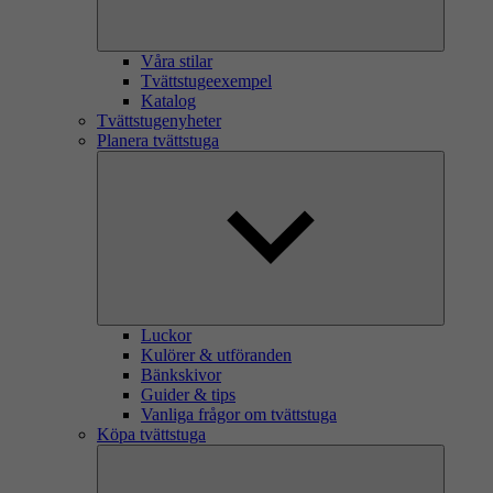
Våra stilar
Tvättstugeexempel
Katalog
Tvättstugenyheter
Planera tvättstuga
Luckor
Kulörer & utföranden
Bänkskivor
Guider & tips
Vanliga frågor om tvättstuga
Köpa tvättstuga