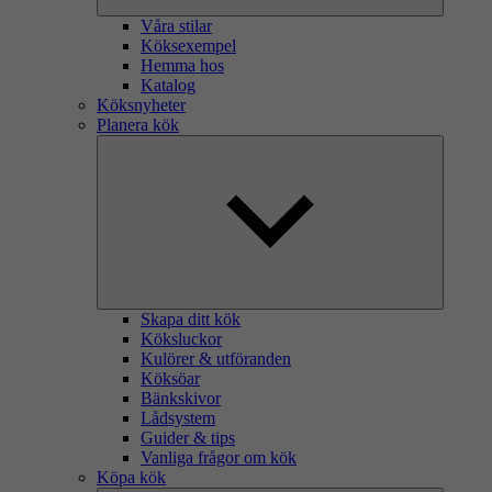
Våra stilar
Köksexempel
Hemma hos
Katalog
Köksnyheter
Planera kök
Skapa ditt kök
Köksluckor
Kulörer & utföranden
Köksöar
Bänkskivor
Lådsystem
Guider & tips
Vanliga frågor om kök
Köpa kök