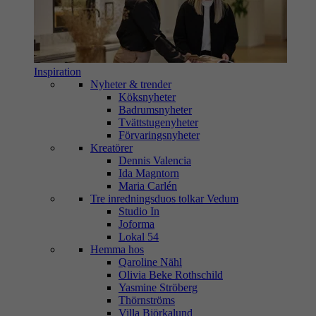
Inspiration
Nyheter & trender
Köksnyheter
Badrumsnyheter
Tvättstugenyheter
Förvaringsnyheter
Kreatörer
Dennis Valencia
Ida Magntorn
Maria Carlén
Tre inredningsduos tolkar Vedum
Studio In
Joforma
Lokal 54
Hemma hos
Qaroline Nähl
Olivia Beke Rothschild
Yasmine Ströberg
Thörnströms
Villa Björkalund