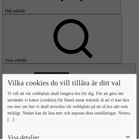
Dölj sökfält
Visa sökfält
Vilka cookies du vill tillåta är ditt val
Vi vill att vår webbplats skall fungera bra för dig. För att göra det
använder vi kakor (cookies) för bland annat statistik så att vi kan lära
oss mer om hur vi skall utveckla vår webbplats på ett så bra sätt som
Öppna huvudmeny
möjligt. Nedan kan du läsa mer och anpassa dina inställningar. Notera
[...]
att när du godkänner statistik och marknadsförings-cookies kommer
Gå till startsidan
viss data överföras utanför EU. Hur den informationen används av
berörda bolag vet vi inte exakt. Till exempel uppfyller inte USA:s
Visa detaljer