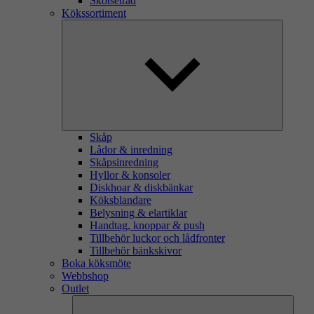
Skötselråd
Kökssortiment
Skåp
Lådor & inredning
Skåpsinredning
Hyllor & konsoler
Diskhoar & diskbänkar
Köksblandare
Belysning & elartiklar
Handtag, knoppar & push
Tillbehör luckor och lådfronter
Tillbehör bänkskivor
Boka köksmöte
Webbshop
Outlet