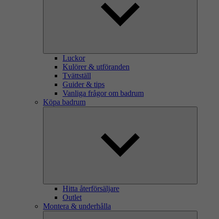
Luckor
Kulörer & utföranden
Tvättställ
Guider & tips
Vanliga frågor om badrum
Köpa badrum
Hitta återförsäljare
Outlet
Montera & underhålla