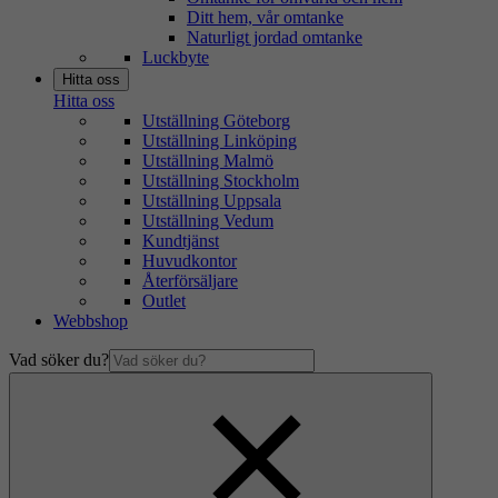
Ditt hem, vår omtanke
Naturligt jordad omtanke
Luckbyte
Hitta oss
Hitta oss
Utställning Göteborg
Utställning Linköping
Utställning Malmö
Utställning Stockholm
Utställning Uppsala
Utställning Vedum
Kundtjänst
Huvudkontor
Återförsäljare
Outlet
Webbshop
Vad söker du?