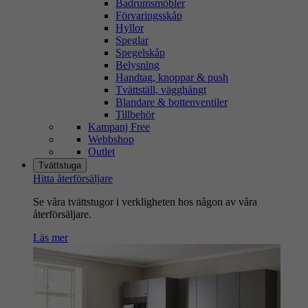
Badrumsmöbler
Förvaringsskåp
Hyllor
Speglar
Spegelskåp
Belysning
Handtag, knoppar & push
Tvättställ, vägghängt
Blandare & bottenventiler
Tillbehör
Kampanj Free
Webbshop
Outlet
Tvättstuga
Hitta återförsäljare
Se våra tvättstugor i verkligheten hos någon av våra
återförsäljare.
Läs mer