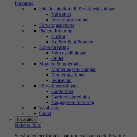
Förvaring
Hitta inspiration till förvaringslösningar
Våra stilar
Förvaringsexempel
Förvaringsnyheter
Planera förvaring
Luckor
Kulörer & utföranden
Köpa förvaring
Våra utställningar
Outlet
Montera & underhålla
Monteringsanvisningar
Monteringsfilmer
Skötselråd
Förvaringssortiment
Garderober
Garderobsinredning
Väggsystem förvaring
Webbshop
Outlet
Inspiration
Nyheter 2026
Se våra nyheter för kök, badrum, tvättstuga och förvaring.