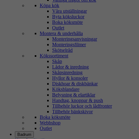
Köpa kök
Våra utställningar
Byta köksluckor
Boka köksmöte
Outlet
Montera & underhålla
Monteringsanvisningar
Monteringsfilmer
Skötselråd
Kökssortiment
Skåp
Lådor & inredning
Skåpsinredning
Hyllor & konsoler
Diskhoar & diskbänkar
Köksblandare
Belysning & elartiklar
Handtag, knoppar & push
Tillbehör luckor och lådfronter
Tillbehör bänkskivor
Boka köksmöte
Webbshop
Outlet
Badrum