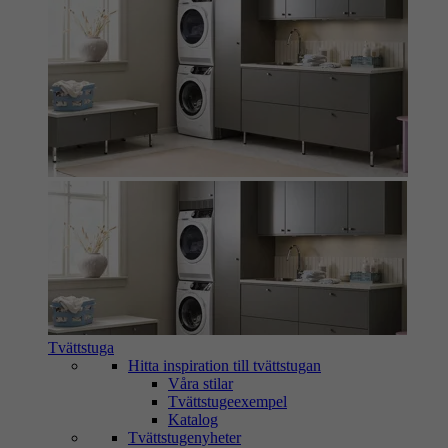
Tvättstuga
Hitta inspiration till tvättstugan
Våra stilar
Tvättstugeexempel
Katalog
Tvättstugenyheter