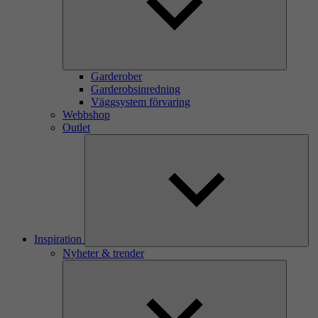
Garderober
Garderobsinredning
Väggsystem förvaring
Webbshop
Outlet
Inspiration
Nyheter & trender