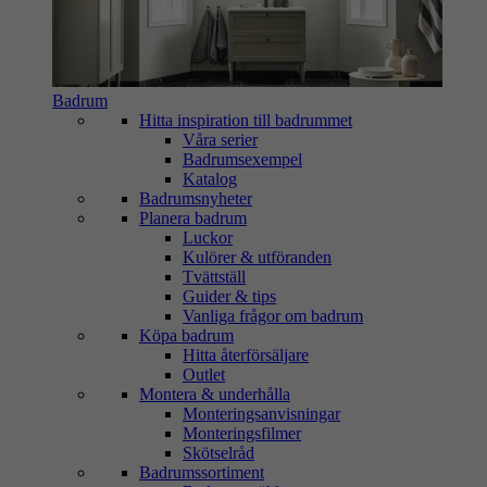
Badrum
Hitta inspiration till badrummet
Våra serier
Badrumsexempel
Katalog
Badrumsnyheter
Planera badrum
Luckor
Kulörer & utföranden
Tvättställ
Guider & tips
Vanliga frågor om badrum
Köpa badrum
Hitta återförsäljare
Outlet
Montera & underhålla
Monteringsanvisningar
Monteringsfilmer
Skötselråd
Badrumssortiment