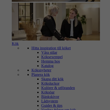
Kök
Hitta inspiration till köket
Våra stilar
Köksexempel
Hemma hos
Katalog
Köksnyheter
Planera kök
Skapa ditt kök
Köksluckor
Kulörer & utföranden
Köksöar
Bänkskivor
Lådsystem
Guider & tips
Vanliga frågor om kök