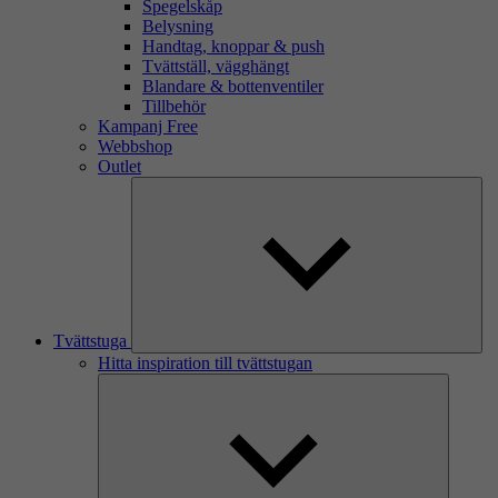
Spegelskåp
Belysning
Handtag, knoppar & push
Tvättställ, vägghängt
Blandare & bottenventiler
Tillbehör
Kampanj Free
Webbshop
Outlet
Tvättstuga
Hitta inspiration till tvättstugan