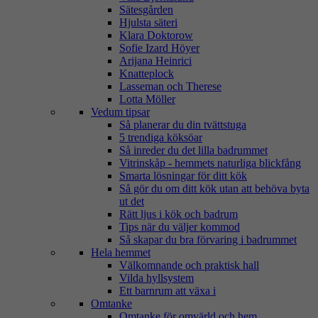
Sätesgården
Hjulsta säteri
Klara Doktorow
Sofie Izard Höyer
Arijana Heinrici
Knatteplock
Lasseman och Therese
Lotta Möller
Vedum tipsar
Så planerar du din tvättstuga
5 trendiga köksöar
Så inreder du det lilla badrummet
Vitrinskåp - hemmets naturliga blickfång
Smarta lösningar för ditt kök
Så gör du om ditt kök utan att behöva byta
ut det
Rätt ljus i kök och badrum
Tips när du väljer kommod
Så skapar du bra förvaring i badrummet
Hela hemmet
Välkomnande och praktisk hall
Vilda hyllsystem
Ett barnrum att växa i
Omtanke
Omtanke för omvärld och hem