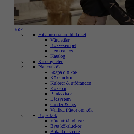
Kök
Hitta inspiration till köket
Våra stilar
Köksexempel
Hemma hos
Katalog
Köksnyheter
Planera kök
Skapa ditt kök
Köksluckor
Kulörer & utföranden
Köksöar
Bänkskivor
Lådsystem
Guider & tips
Vanliga frågor om kök
Köpa kök
Våra utställningar
Byta köksluckor
Boka köksmöte