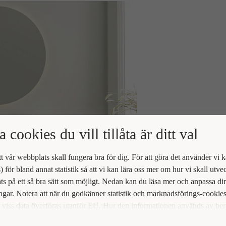
a cookies du vill tillåta är ditt val
att vår webbplats skall fungera bra för dig. För att göra det använder vi 
) för bland annat statistik så att vi kan lära oss mer om hur vi skall utve
s på ett så bra sätt som möjligt. Nedan kan du läsa mer och anpassa di
ingar. Notera att när du godkänner statistik och marknadsförings-cookie
viss data överföras utanför EU. Hur den informationen används av be
t vi inte exakt. Till exempel uppfyller inte USA:s lagstiftning alla de kr