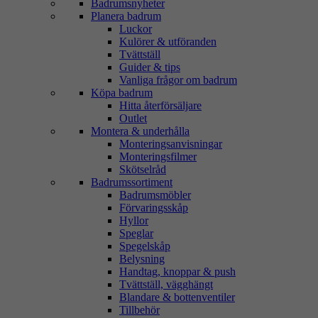
Badrumsnyheter
Planera badrum
Luckor
Kulörer & utföranden
Tvättställ
Guider & tips
Vanliga frågor om badrum
Köpa badrum
Hitta återförsäljare
Outlet
Montera & underhålla
Monteringsanvisningar
Monteringsfilmer
Skötselråd
Badrumssortiment
Badrumsmöbler
Förvaringsskåp
Hyllor
Speglar
Spegelskåp
Belysning
Handtag, knoppar & push
Tvättställ, vägghängt
Blandare & bottenventiler
Tillbehör