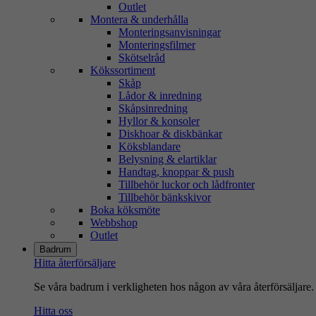
Outlet
Montera & underhålla
Monteringsanvisningar
Monteringsfilmer
Skötselråd
Kökssortiment
Skåp
Lådor & inredning
Skåpsinredning
Hyllor & konsoler
Diskhoar & diskbänkar
Köksblandare
Belysning & elartiklar
Handtag, knoppar & push
Tillbehör luckor och lådfronter
Tillbehör bänkskivor
Boka köksmöte
Webbshop
Outlet
Badrum
Hitta återförsäljare
Se våra badrum i verkligheten hos någon av våra återförsäljare.
Hitta oss