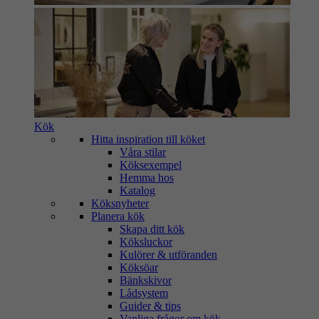
Kök
Hitta inspiration till köket
Våra stilar
Köksexempel
Hemma hos
Katalog
Köksnyheter
Planera kök
Skapa ditt kök
Köksluckor
Kulörer & utföranden
Köksöar
Bänkskivor
Lådsystem
Guider & tips
Vanliga frågor om kök