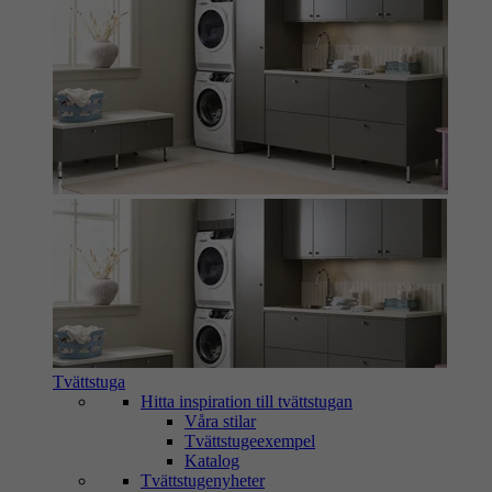
Tvättstuga
Hitta inspiration till tvättstugan
Våra stilar
Tvättstugeexempel
Katalog
Tvättstugenyheter