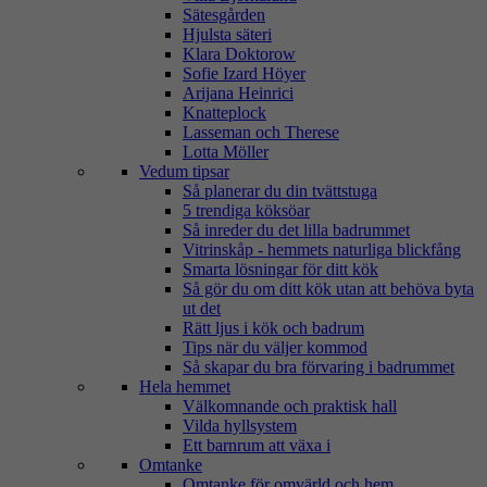
Sätesgården
Hjulsta säteri
Klara Doktorow
Sofie Izard Höyer
Arijana Heinrici
Knatteplock
Lasseman och Therese
Lotta Möller
Vedum tipsar
Så planerar du din tvättstuga
5 trendiga köksöar
Så inreder du det lilla badrummet
Vitrinskåp - hemmets naturliga blickfång
Smarta lösningar för ditt kök
Så gör du om ditt kök utan att behöva byta
ut det
Rätt ljus i kök och badrum
Tips när du väljer kommod
Så skapar du bra förvaring i badrummet
Hela hemmet
Välkomnande och praktisk hall
Vilda hyllsystem
Ett barnrum att växa i
Omtanke
Omtanke för omvärld och hem