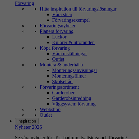
Förvaring
Hitta inspiration till förvaringslösningar
Våra stilar
Förvaringsexempel
Förvaringsnyheter
Planera förvaring
Luckor
Kulörer & utföranden
Köpa förvaring
Våra utställningar
Outlet
Montera & underhålla
Monteringsanvisningar
Monteringsfilmer
Skötselråd
Förvaringssortiment
Garderober
Garderobsinredning
Väggsystem förvaring
Webbshop
Outlet
Inspiration
Nyheter 2026
Se våra nyheter för kök, badrum, tvättstuga och förvaring.