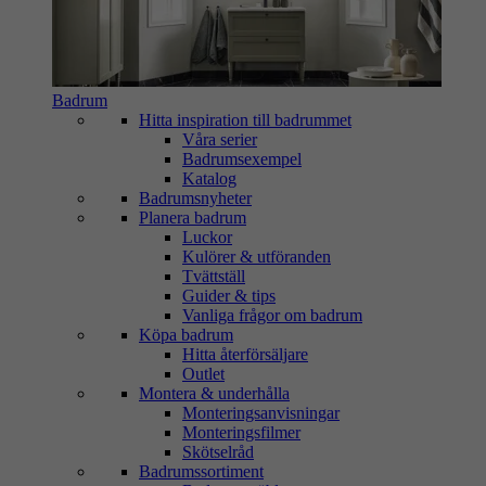
Badrum
Hitta inspiration till badrummet
Våra serier
Badrumsexempel
Katalog
Badrumsnyheter
Planera badrum
Luckor
Kulörer & utföranden
Tvättställ
Guider & tips
Vanliga frågor om badrum
Köpa badrum
Hitta återförsäljare
Outlet
Montera & underhålla
Monteringsanvisningar
Monteringsfilmer
Skötselråd
Badrumssortiment