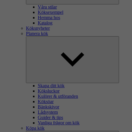
Våra stilar
Köksexempel
Hemma hos
Katalog
Köksnyheter
Planera kök
Skapa ditt kök
Köksluckor
Kulörer & utföranden
Köksöar
Bänkskivor
Lådsystem
Guider & tips
Vanliga frågor om kök
Köpa kök