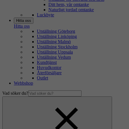
Ditt hem, vår omtanke
Naturligt jordad omtanke
Luckbyte
Hitta oss
Hitta oss
Utställning Göteborg
Utställning Linköping
Utställning Malmö
Utställning Stockholm
Utställning Uppsala
Utställning Vedum
Kundtjänst
Huvudkontor
Återförsäljare
Outlet
Webbshop
Vad söker du?