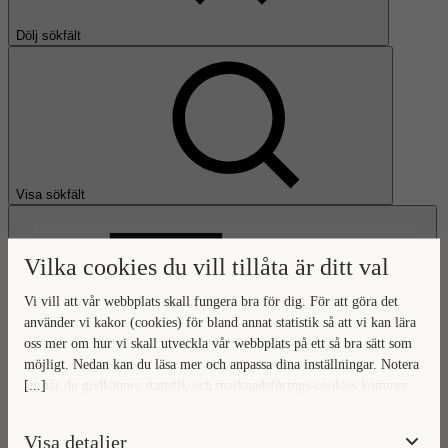
Dölj sökfält
Visa sökfält
Vilka cookies du vill tillåta är ditt val
Vi vill att vår webbplats skall fungera bra för dig. För att göra det
använder vi kakor (cookies) för bland annat statistik så att vi kan lära
oss mer om hur vi skall utveckla vår webbplats på ett så bra sätt som
Öppna huvudmeny
möjligt. Nedan kan du läsa mer och anpassa dina inställningar. Notera
[...]
att när du godkänner statistik och marknadsförings-cookies kommer
Gå till startsidan
viss data överföras utanför EU. Hur den informationen används av
berörda bolag vet vi inte exakt. Till exempel uppfyller inte USA:s
Visa detaljer