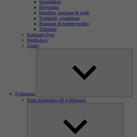
Spegelskåp
Belysning
Handtag, knoppar & push
Tvättställ, vägghängt
Blandare & bottenventiler
Tillbehör
Kampanj Free
Webbshop
Outlet
Tvättstuga
Hitta inspiration till tvättstugan