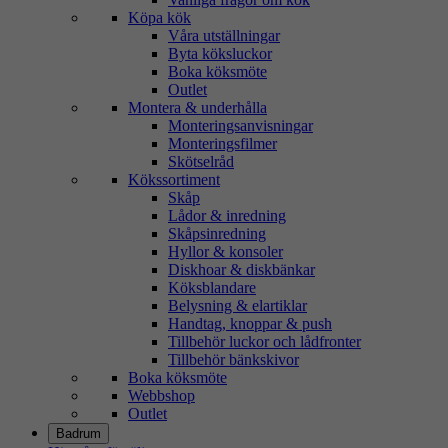
Köpa kök
Våra utställningar
Byta köksluckor
Boka köksmöte
Outlet
Montera & underhålla
Monteringsanvisningar
Monteringsfilmer
Skötselråd
Kökssortiment
Skåp
Lådor & inredning
Skåpsinredning
Hyllor & konsoler
Diskhoar & diskbänkar
Köksblandare
Belysning & elartiklar
Handtag, knoppar & push
Tillbehör luckor och lådfronter
Tillbehör bänkskivor
Boka köksmöte
Webbshop
Outlet
Badrum