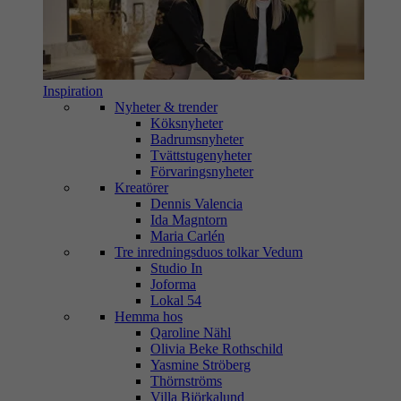
Inspiration
Nyheter & trender
Köksnyheter
Badrumsnyheter
Tvättstugenyheter
Förvaringsnyheter
Kreatörer
Dennis Valencia
Ida Magntorn
Maria Carlén
Tre inredningsduos tolkar Vedum
Studio In
Joforma
Lokal 54
Hemma hos
Qaroline Nähl
Olivia Beke Rothschild
Yasmine Ströberg
Thörnströms
Villa Björkalund