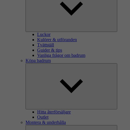
Luckor
Kulörer & utföranden
Tvättställ
Guider & tips
Vanliga frågor om badrum
Köpa badrum
Hitta återförsäljare
Outlet
Montera & underhålla