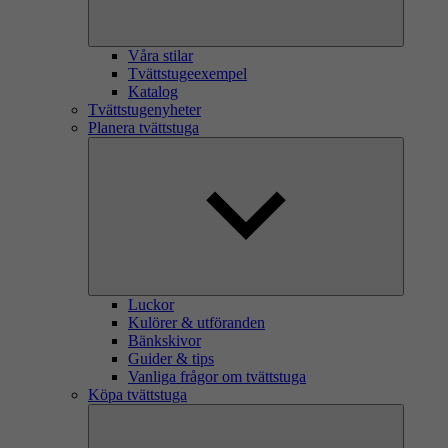
Våra stilar
Tvättstugeexempel
Katalog
Tvättstugenyheter
Planera tvättstuga
Luckor
Kulörer & utföranden
Bänkskivor
Guider & tips
Vanliga frågor om tvättstuga
Köpa tvättstuga