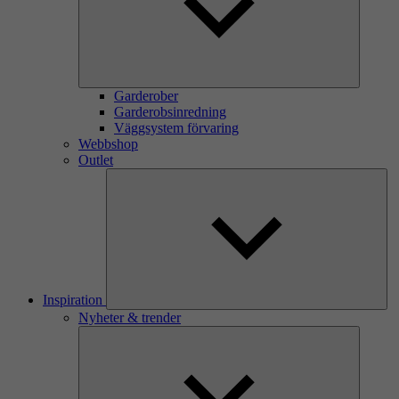
Garderober
Garderobsinredning
Väggsystem förvaring
Webbshop
Outlet
Inspiration
Nyheter & trender