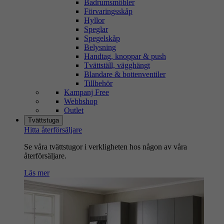
Badrumsmöbler
Förvaringsskåp
Hyllor
Speglar
Spegelskåp
Belysning
Handtag, knoppar & push
Tvättställ, vägghängt
Blandare & bottenventiler
Tillbehör
Kampanj Free
Webbshop
Outlet
Tvättstuga
Hitta återförsäljare
Se våra tvättstugor i verkligheten hos någon av våra
återförsäljare.
Läs mer