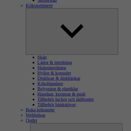
Skötselråd
Kökssortiment
Skåp
Lådor & inredning
Skåpsinredning
Hyllor & konsoler
Diskhoar & diskbänkar
Köksblandare
Belysning & elartiklar
Handtag, knoppar & push
Tillbehör luckor och lådfronter
Tillbehör bänkskivor
Boka köksmöte
Webbshop
Outlet