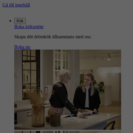
Gå till innehåll
Gå
till
Kök
startsidan
Boka köksmöte
Skapa ditt drömkök tillsammans med oss.
Boka nu