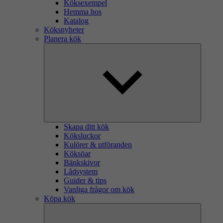
Köksexempel
Hemma hos
Katalog
Köksnyheter
Planera kök
Skapa ditt kök
Köksluckor
Kulörer & utföranden
Köksöar
Bänkskivor
Lådsystem
Guider & tips
Vanliga frågor om kök
Köpa kök