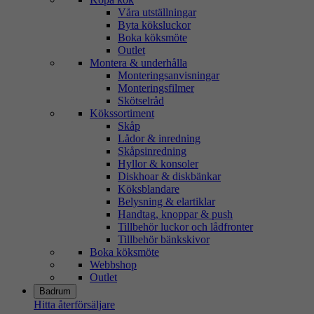
Våra utställningar
Byta köksluckor
Boka köksmöte
Outlet
Montera & underhålla
Monteringsanvisningar
Monteringsfilmer
Skötselråd
Kökssortiment
Skåp
Lådor & inredning
Skåpsinredning
Hyllor & konsoler
Diskhoar & diskbänkar
Köksblandare
Belysning & elartiklar
Handtag, knoppar & push
Tillbehör luckor och lådfronter
Tillbehör bänkskivor
Boka köksmöte
Webbshop
Outlet
Badrum
Hitta återförsäljare