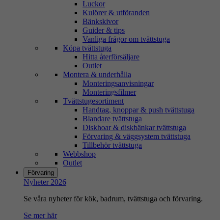
Luckor
Kulörer & utföranden
Bänkskivor
Guider & tips
Vanliga frågor om tvättstuga
Köpa tvättstuga
Hitta återförsäljare
Outlet
Montera & underhålla
Monteringsanvisningar
Monteringsfilmer
Tvättstugesortiment
Handtag, knoppar & push tvättstuga
Blandare tvättstuga
Diskhoar & diskbänkar tvättstuga
Förvaring & väggsystem tvättstuga
Tillbehör tvättstuga
Webbshop
Outlet
Förvaring
Nyheter 2026
Se våra nyheter för kök, badrum, tvättstuga och förvaring.
Se mer här