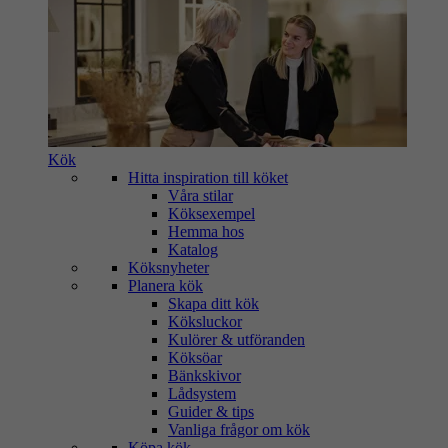
Kök
Hitta inspiration till köket
Våra stilar
Köksexempel
Hemma hos
Katalog
Köksnyheter
Planera kök
Skapa ditt kök
Köksluckor
Kulörer & utföranden
Köksöar
Bänkskivor
Lådsystem
Guider & tips
Vanliga frågor om kök
Köpa kök