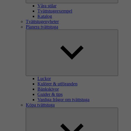
Våra stilar
Tvättstugeexempel
Katalog
Tvättstugenyheter
Planera tvättstuga
Luckor
Kulörer & utföranden
Bänkskivor
Guider & tips
Vanliga frågor om tvättstuga
Köpa tvättstuga