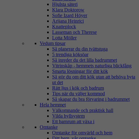
Hjulsta säteri
Klara Doktorow
Sofie Izard Höyer
Arijana Heinrici
Knatteplock
Lasseman och Therese
Lotta Möller
Vedum tipsar
Så planerar du din tvättstuga
5 trendiga köksöar
Så inreder du det lilla badrummet
Vitrinskåp - hemmets naturliga blickfång
Smarta lösningar för ditt kök
Så gör du om ditt kök utan att behöva byta
ut det
Rätt ljus i kök och badrum
Tips när du väljer kommod
Så skapar du bra förvaring i badrummet
Hela hemmet
Välkomnande och praktisk hall
Vilda hyllsystem
Ett barnrum att växa i
Omtanke
Omtanke för omvärld och hem
Ditt hem, vår omtanke