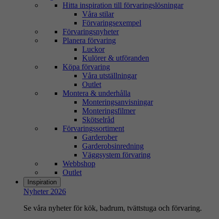
Hitta inspiration till förvaringslösningar
Våra stilar
Förvaringsexempel
Förvaringsnyheter
Planera förvaring
Luckor
Kulörer & utföranden
Köpa förvaring
Våra utställningar
Outlet
Montera & underhålla
Monteringsanvisningar
Monteringsfilmer
Skötselråd
Förvaringssortiment
Garderober
Garderobsinredning
Väggsystem förvaring
Webbshop
Outlet
Inspiration
Nyheter 2026
Se våra nyheter för kök, badrum, tvättstuga och förvaring.