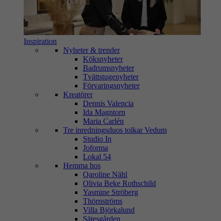
Inspiration
Nyheter & trender
Köksnyheter
Badrumsnyheter
Tvättstugenyheter
Förvaringsnyheter
Kreatörer
Dennis Valencia
Ida Magntorn
Maria Carlén
Tre inredningsduos tolkar Vedum
Studio In
Joforma
Lokal 54
Hemma hos
Qaroline Nähl
Olivia Beke Rothschild
Yasmine Ströberg
Thörnströms
Villa Björkalund
Sätesgården