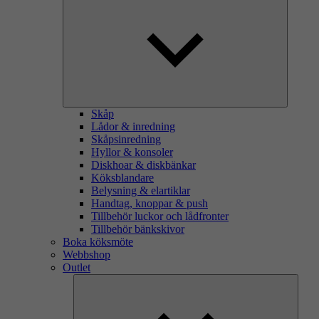
Skåp
Lådor & inredning
Skåpsinredning
Hyllor & konsoler
Diskhoar & diskbänkar
Köksblandare
Belysning & elartiklar
Handtag, knoppar & push
Tillbehör luckor och lådfronter
Tillbehör bänkskivor
Boka köksmöte
Webbshop
Outlet