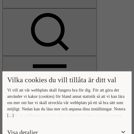
Visa
sökfält
Vilka cookies du vill tillåta är ditt val
Vi vill att vår webbplats skall fungera bra för dig. För att göra det
använder vi kakor (cookies) för bland annat statistik så att vi kan lära
oss mer om hur vi skall utveckla vår webbplats på ett så bra sätt som
Öppna
möjligt. Nedan kan du läsa mer och anpassa dina inställningar. Notera
huvudmeny
Gå
Stäng
[...]
att när du godkänner statistik och marknadsförings-cookies kommer
till
huvudmeny
viss data överföras utanför EU. Hur den informationen används av
startsidan
berörda bolag vet vi inte exakt. Till exempel uppfyller inte USA:s
Visa detaljer