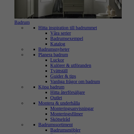
Badrum
Hitta inspiration till badrummet
Våra serier
Badrumsexempel
Katalog
Badrumsnyheter
Planera badrum
Luckor
Kulörer & utföranden
Tvättställ
Guider & tips
Vanliga frågor om badrum
Köpa badrum
Hitta återförsäljare
Outlet
Montera & underhålla
Monteringsanvisningar
Monteringsfilmer
Skötselråd
Badrumssortiment
Badrumsmöbler