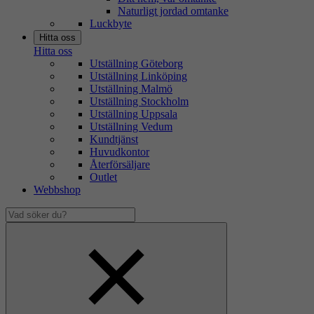
Naturligt jordad omtanke
Luckbyte
Hitta oss
Hitta oss
Utställning Göteborg
Utställning Linköping
Utställning Malmö
Utställning Stockholm
Utställning Uppsala
Utställning Vedum
Kundtjänst
Huvudkontor
Återförsäljare
Outlet
Webbshop
Vad
söker
Dölj
du?
sökfält