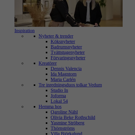
Inspiration
Nyheter & trender
Köksnyheter
Badrumsnyheter
Tvättstugenyheter
Förvaringsnyheter
Kreatörer
Dennis Valencia
Ida Magntorn
Maria Carlén
Tre inredningsduos tolkar Vedum
Studio In
Joforma
Lokal 54
Hemma hos
Qaroline Nähl
Olivia Beke Rothschild
Yasmine Ströberg
Thörnströms
Villa Björkalund