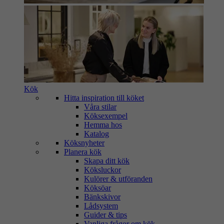
Kök
Hitta inspiration till köket
Våra stilar
Köksexempel
Hemma hos
Katalog
Köksnyheter
Planera kök
Skapa ditt kök
Köksluckor
Kulörer & utföranden
Köksöar
Bänkskivor
Lådsystem
Guider & tips
Vanliga frågor om kök