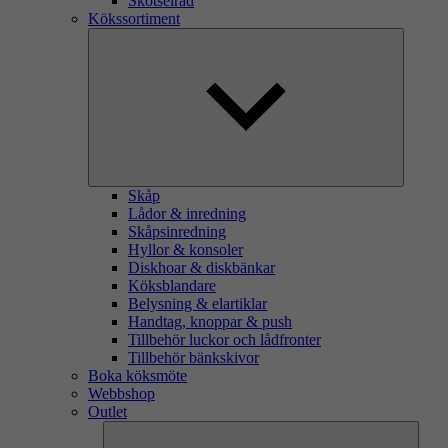
Skötselråd
Kökssortiment
Skåp
Lådor & inredning
Skåpsinredning
Hyllor & konsoler
Diskhoar & diskbänkar
Köksblandare
Belysning & elartiklar
Handtag, knoppar & push
Tillbehör luckor och lådfronter
Tillbehör bänkskivor
Boka köksmöte
Webbshop
Outlet