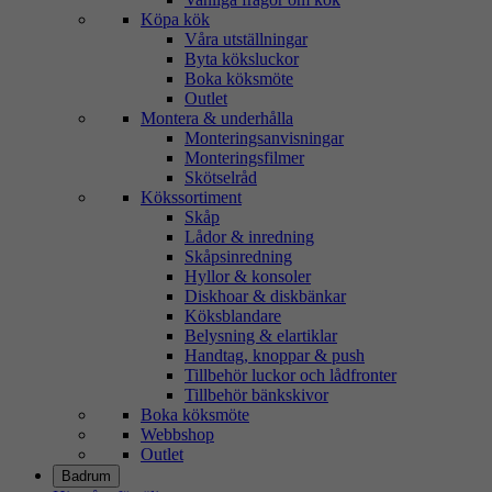
Köpa kök
Våra utställningar
Byta köksluckor
Boka köksmöte
Outlet
Montera & underhålla
Monteringsanvisningar
Monteringsfilmer
Skötselråd
Kökssortiment
Skåp
Lådor & inredning
Skåpsinredning
Hyllor & konsoler
Diskhoar & diskbänkar
Köksblandare
Belysning & elartiklar
Handtag, knoppar & push
Tillbehör luckor och lådfronter
Tillbehör bänkskivor
Boka köksmöte
Webbshop
Outlet
Badrum