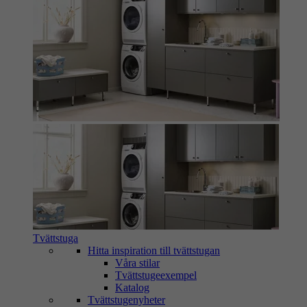
Tvättstuga
Hitta inspiration till tvättstugan
Våra stilar
Tvättstugeexempel
Katalog
Tvättstugenyheter