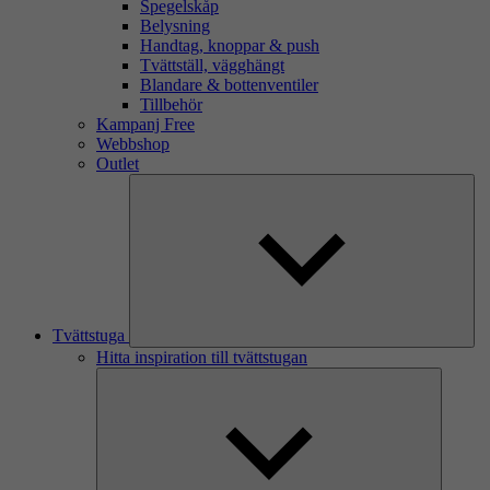
Spegelskåp
Belysning
Handtag, knoppar & push
Tvättställ, vägghängt
Blandare & bottenventiler
Tillbehör
Kampanj Free
Webbshop
Outlet
Tvättstuga
Hitta inspiration till tvättstugan