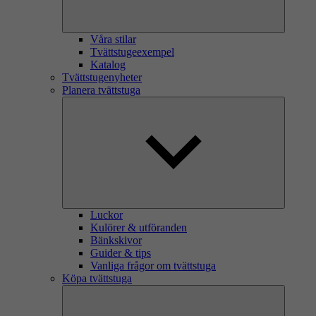
Våra stilar
Tvättstugeexempel
Katalog
Tvättstugenyheter
Planera tvättstuga
Luckor
Kulörer & utföranden
Bänkskivor
Guider & tips
Vanliga frågor om tvättstuga
Köpa tvättstuga