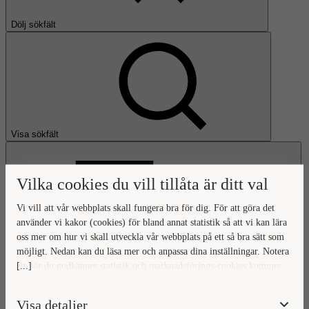
Dölj sökfält
Visa sökfält
Vilka cookies du vill tillåta är ditt val
Vi vill att vår webbplats skall fungera bra för dig. För att göra det
använder vi kakor (cookies) för bland annat statistik så att vi kan lära
oss mer om hur vi skall utveckla vår webbplats på ett så bra sätt som
Öppna huvudmeny
möjligt. Nedan kan du läsa mer och anpassa dina inställningar. Notera
[...]
att när du godkänner statistik och marknadsförings-cookies kommer
Gå till startsidan
viss data överföras utanför EU. Hur den informationen används av
berörda bolag vet vi inte exakt. Till exempel uppfyller inte USA:s
Visa detaljer