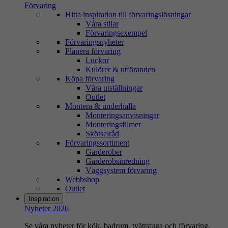
Förvaring
Hitta inspiration till förvaringslösningar
Våra stilar
Förvaringsexempel
Förvaringsnyheter
Planera förvaring
Luckor
Kulörer & utföranden
Köpa förvaring
Våra utställningar
Outlet
Montera & underhålla
Monteringsanvisningar
Monteringsfilmer
Skötselråd
Förvaringssortiment
Garderober
Garderobsinredning
Väggsystem förvaring
Webbshop
Outlet
Inspiration
Nyheter 2026
Se våra nyheter för kök, badrum, tvättstuga och förvaring.