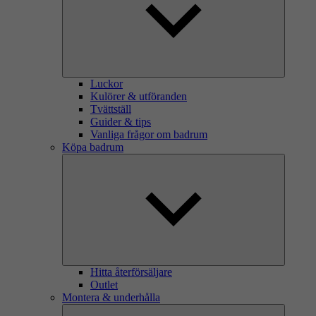
Luckor
Kulörer & utföranden
Tvättställ
Guider & tips
Vanliga frågor om badrum
Köpa badrum
Hitta återförsäljare
Outlet
Montera & underhålla