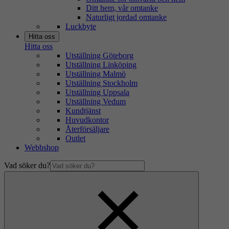
Ditt hem, vår omtanke
Naturligt jordad omtanke
Luckbyte
Hitta oss
Hitta oss
Utställning Göteborg
Utställning Linköping
Utställning Malmö
Utställning Stockholm
Utställning Uppsala
Utställning Vedum
Kundtjänst
Huvudkontor
Återförsäljare
Outlet
Webbshop
Vad söker du?