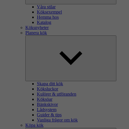
Våra stilar
Köksexempel
Hemma hos
Katalog
Köksnyheter
Planera kök
Skapa ditt kök
Köksluckor
Kulörer & utföranden
Köksöar
Bänkskivor
Lådsystem
Guider & tips
Vanliga frågor om kök
Köpa kök