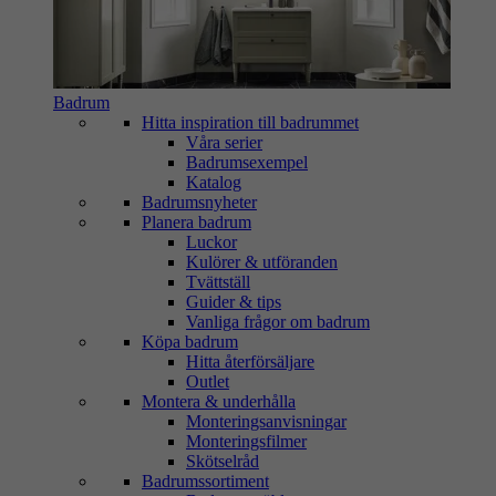
Badrum
Hitta inspiration till badrummet
Våra serier
Badrumsexempel
Katalog
Badrumsnyheter
Planera badrum
Luckor
Kulörer & utföranden
Tvättställ
Guider & tips
Vanliga frågor om badrum
Köpa badrum
Hitta återförsäljare
Outlet
Montera & underhålla
Monteringsanvisningar
Monteringsfilmer
Skötselråd
Badrumssortiment