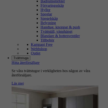
Badrumsmöbler
Förvaringsskåp
Hyllor
Speglar
Spegelskåp
Belysning
Handtag, knoppar & push
Tvättställ, vägghängt
Blandare & bottenventiler
Tillbehör
Kampanj Free
Webbshop
Outlet
Tvättstuga
Hitta återförsäljare
Se våra tvättstugor i verkligheten hos någon av våra
återförsäljare.
Läs mer