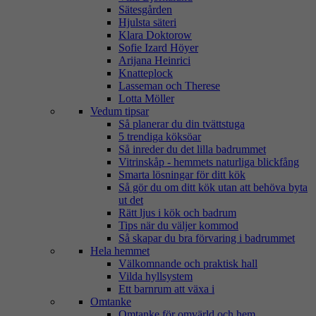
Sätesgården
Hjulsta säteri
Klara Doktorow
Sofie Izard Höyer
Arijana Heinrici
Knatteplock
Lasseman och Therese
Lotta Möller
Vedum tipsar
Så planerar du din tvättstuga
5 trendiga köksöar
Så inreder du det lilla badrummet
Vitrinskåp - hemmets naturliga blickfång
Smarta lösningar för ditt kök
Så gör du om ditt kök utan att behöva byta
ut det
Rätt ljus i kök och badrum
Tips när du väljer kommod
Så skapar du bra förvaring i badrummet
Hela hemmet
Välkomnande och praktisk hall
Vilda hyllsystem
Ett barnrum att växa i
Omtanke
Omtanke för omvärld och hem