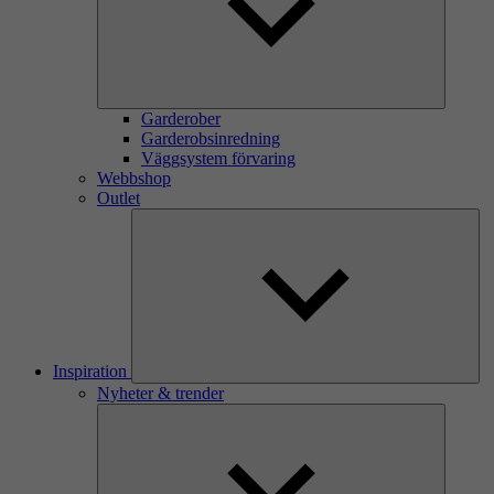
Garderober
Garderobsinredning
Väggsystem förvaring
Webbshop
Outlet
Inspiration
Nyheter & trender