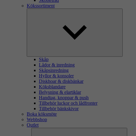
Skötselråd
Kökssortiment
Skåp
Lådor & inredning
Skåpsinredning
Hyllor & konsoler
Diskhoar & diskbänkar
Köksblandare
Belysning & elartiklar
Handtag, knoppar & push
Tillbehör luckor och lådfronter
Tillbehör bänkskivor
Boka köksmöte
Webbshop
Outlet