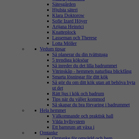
Sätesgården
Hjulsta säteri
Klara Doktorow
Sofie Izard Höyer
Arijana Heinrici
Knatteplock
Lasseman och Therese
Lotta Möller
Vedum tipsar
Så planerar du din tvättstuga
5 trendiga köksöar
Så inreder du det lilla badrummet
Vitrinskåp - hemmets naturliga blickfång
Smarta lösningar för ditt kök
Så gör du om ditt kök utan att behöva byta
ut det
Rätt ljus i kök och badrum
Tips när du väljer kommod
Så skapar du bra förvaring i badrummet
Hela hemmet
Välkomnande och praktisk hall
Vilda hyllsystem
Ett barnrum att växa i
Omtanke
Omtanke för omvärld och hem