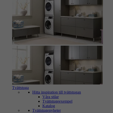
Tvättstuga
Hitta inspiration till tvättstugan
Våra stilar
Tvättstugeexempel
Katalog
Tvättstugenyheter