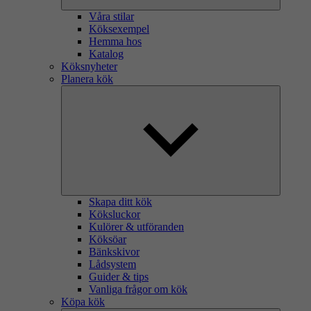
Våra stilar
Köksexempel
Hemma hos
Katalog
Köksnyheter
Planera kök
Skapa ditt kök
Köksluckor
Kulörer & utföranden
Köksöar
Bänkskivor
Lådsystem
Guider & tips
Vanliga frågor om kök
Köpa kök