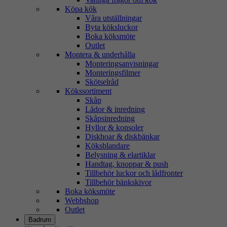
Köpa kök
Våra utställningar
Byta köksluckor
Boka köksmöte
Outlet
Montera & underhålla
Monteringsanvisningar
Monteringsfilmer
Skötselråd
Kökssortiment
Skåp
Lådor & inredning
Skåpsinredning
Hyllor & konsoler
Diskhoar & diskbänkar
Köksblandare
Belysning & elartiklar
Handtag, knoppar & push
Tillbehör luckor och lådfronter
Tillbehör bänkskivor
Boka köksmöte
Webbshop
Outlet
Badrum