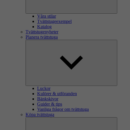
Våra stilar
Tvättstugeexempel
Katalog
Tvättstugenyheter
Planera tvättstuga
Luckor
Kulörer & utföranden
Bänkskivor
Guider & tips
Vanliga frågor om tvättstuga
Köpa tvättstuga