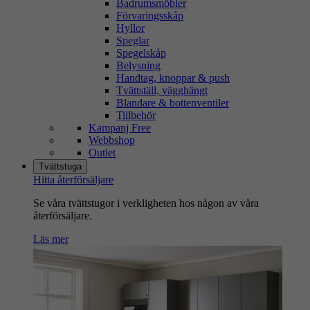
Badrumsmöbler
Förvaringsskåp
Hyllor
Speglar
Spegelskåp
Belysning
Handtag, knoppar & push
Tvättställ, vägghängt
Blandare & bottenventiler
Tillbehör
Kampanj Free
Webbshop
Outlet
Tvättstuga
Hitta återförsäljare
Se våra tvättstugor i verkligheten hos någon av våra
återförsäljare.
Läs mer