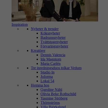
Inspiration
Nyheter & trender
Köksnyheter
Badrumsnyheter
Tvättstugenyheter
Förvaringsnyheter
Kreatörer
Dennis Valencia
Ida Magntorn
Maria Carlén
Tre inredningsduos tolkar Vedum
Studio In
Joforma
Lokal 54
Hemma hos
Qaroline Nähl
Olivia Beke Rothschild
Yasmine Ströberg
Thörnströms
Villa Björkalund