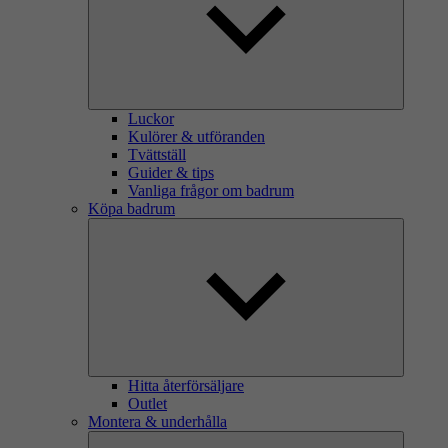
Luckor
Kulörer & utföranden
Tvättställ
Guider & tips
Vanliga frågor om badrum
Köpa badrum
Hitta återförsäljare
Outlet
Montera & underhålla