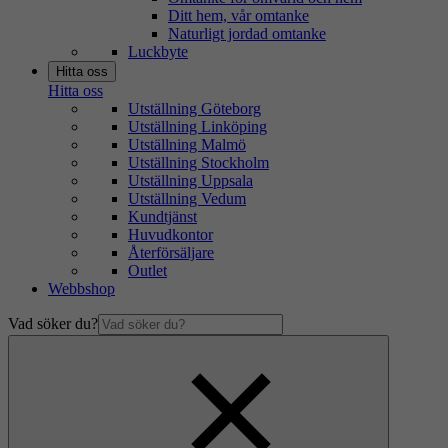
Ditt hem, vår omtanke
Naturligt jordad omtanke
Luckbyte
Hitta oss
Hitta oss
Utställning Göteborg
Utställning Linköping
Utställning Malmö
Utställning Stockholm
Utställning Uppsala
Utställning Vedum
Kundtjänst
Huvudkontor
Återförsäljare
Outlet
Webbshop
Vad söker du?