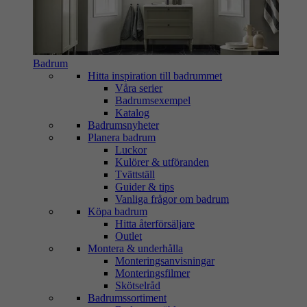
Badrum
Hitta inspiration till badrummet
Våra serier
Badrumsexempel
Katalog
Badrumsnyheter
Planera badrum
Luckor
Kulörer & utföranden
Tvättställ
Guider & tips
Vanliga frågor om badrum
Köpa badrum
Hitta återförsäljare
Outlet
Montera & underhålla
Monteringsanvisningar
Monteringsfilmer
Skötselråd
Badrumssortiment