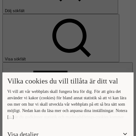
Dölj sökfält
Visa sökfält
Vilka cookies du vill tillåta är ditt val
Vi vill att vår webbplats skall fungera bra för dig. För att göra det
använder vi kakor (cookies) för bland annat statistik så att vi kan lära
oss mer om hur vi skall utveckla vår webbplats på ett så bra sätt som
Öppna huvudmeny
möjligt. Nedan kan du läsa mer och anpassa dina inställningar. Notera
[...]
att när du godkänner statistik och marknadsförings-cookies kommer
Gå till startsidan
viss data överföras utanför EU. Hur den informationen används av
berörda bolag vet vi inte exakt. Till exempel uppfyller inte USA:s
Visa detaljer