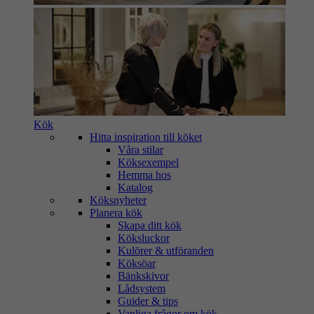
Kök
Hitta inspiration till köket
Våra stilar
Köksexempel
Hemma hos
Katalog
Köksnyheter
Planera kök
Skapa ditt kök
Köksluckor
Kulörer & utföranden
Köksöar
Bänkskivor
Lådsystem
Guider & tips
Vanliga frågor om kök