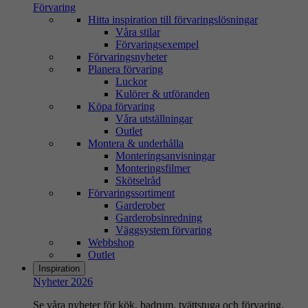
Förvaring
Hitta inspiration till förvaringslösningar
Våra stilar
Förvaringsexempel
Förvaringsnyheter
Planera förvaring
Luckor
Kulörer & utföranden
Köpa förvaring
Våra utställningar
Outlet
Montera & underhålla
Monteringsanvisningar
Monteringsfilmer
Skötselråd
Förvaringssortiment
Garderober
Garderobsinredning
Väggsystem förvaring
Webbshop
Outlet
Inspiration
Nyheter 2026
Se våra nyheter för kök, badrum, tvättstuga och förvaring.