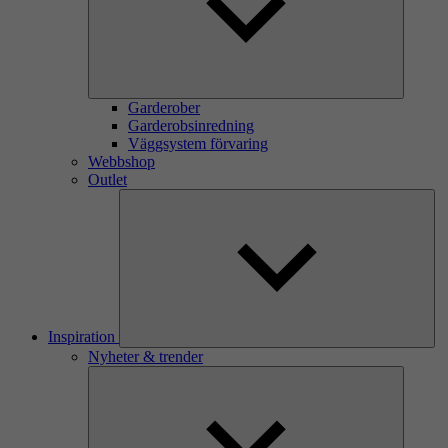
Garderober
Garderobsinredning
Väggsystem förvaring
Webbshop
Outlet
Inspiration
Nyheter & trender