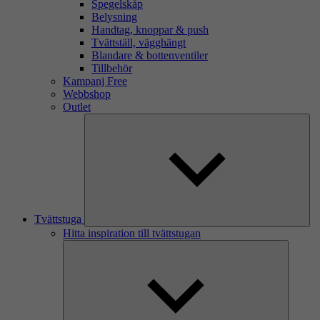
Spegelskåp
Belysning
Handtag, knoppar & push
Tvättställ, vägghängt
Blandare & bottenventiler
Tillbehör
Kampanj Free
Webbshop
Outlet
Tvättstuga
Hitta inspiration till tvättstugan