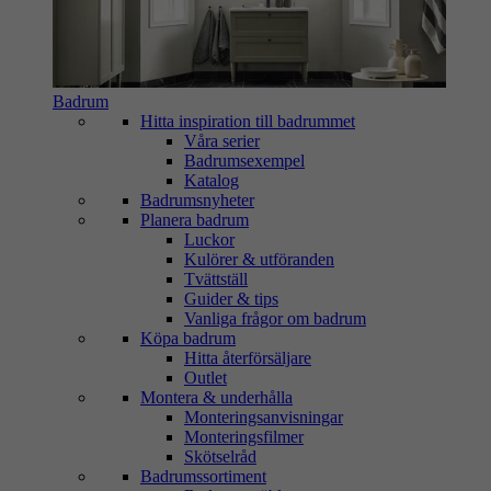
Badrum
Hitta inspiration till badrummet
Våra serier
Badrumsexempel
Katalog
Badrumsnyheter
Planera badrum
Luckor
Kulörer & utföranden
Tvättställ
Guider & tips
Vanliga frågor om badrum
Köpa badrum
Hitta återförsäljare
Outlet
Montera & underhålla
Monteringsanvisningar
Monteringsfilmer
Skötselråd
Badrumssortiment