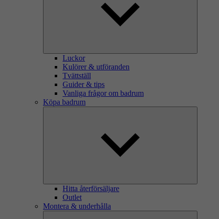
Luckor
Kulörer & utföranden
Tvättställ
Guider & tips
Vanliga frågor om badrum
Köpa badrum
Hitta återförsäljare
Outlet
Montera & underhålla