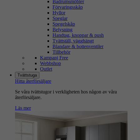
Badrumsmöbler
Förvaringsskåp
Hyllor
Speglar
Spegelskåp
Belysning
Handtag, knoppar & push
Tvättställ, vägghängt
Blandare & bottenventiler
Tillbehör
Kampanj Free
Webbshop
Outlet
Tvättstuga
Hitta återförsäljare
Se våra tvättstugor i verkligheten hos någon av våra
återförsäljare.
Läs mer