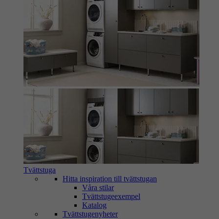
Tvättstuga
Hitta inspiration till tvättstugan
Våra stilar
Tvättstugeexempel
Katalog
Tvättstugenyheter