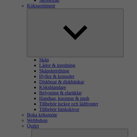
Skötselråd
Kökssortiment
Skåp
Lådor & inredning
Skåpsinredning
Hyllor & konsoler
Diskhoar & diskbänkar
Köksblandare
Belysning & elartiklar
Handtag, knoppar & push
Tillbehör luckor och lådfronter
Tillbehör bänkskivor
Boka köksmöte
Webbshop
Outlet