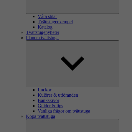
Våra stilar
Tvättstugeexempel
Katalog
Tvättstugenyheter
Planera tvättstuga
Luckor
Kulörer & utföranden
Bänkskivor
Guider & tips
Vanliga frågor om tvättstuga
Köpa tvättstuga