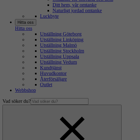
Ditt hem, vår omtanke
Naturligt jordad omtanke
Luckbyte
Hitta oss
Hitta oss
Utställning Göteborg
Utställning Linköping
Utställning Malmö
Utställning Stockholm
Utställning Uppsala
Utställning Vedum
Kundtjänst
Huvudkontor
Återförsäljare
Outlet
Webbshop
Vad söker du?