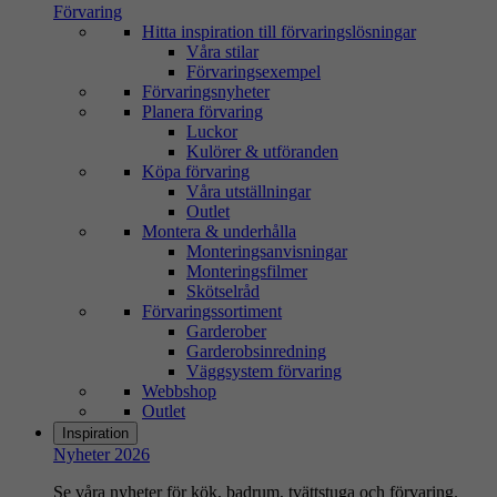
Förvaring
Hitta inspiration till förvaringslösningar
Våra stilar
Förvaringsexempel
Förvaringsnyheter
Planera förvaring
Luckor
Kulörer & utföranden
Köpa förvaring
Våra utställningar
Outlet
Montera & underhålla
Monteringsanvisningar
Monteringsfilmer
Skötselråd
Förvaringssortiment
Garderober
Garderobsinredning
Väggsystem förvaring
Webbshop
Outlet
Inspiration
Nyheter 2026
Se våra nyheter för kök, badrum, tvättstuga och förvaring.