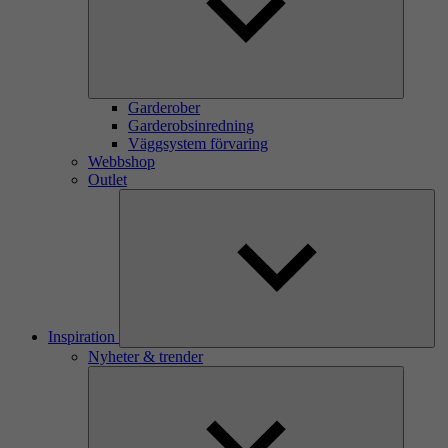
Garderober
Garderobsinredning
Väggsystem förvaring
Webbshop
Outlet
Inspiration
Nyheter & trender