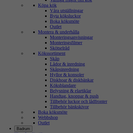
Köpa kök
Våra utställningar
Byta köksluckor
Boka köksmöte
Outlet
Montera & underhålla
Monteringsanvisningar
Monteringsfilmer
Skötselråd
Kökssortiment
Skåp
Lådor & inredning
Skåpsinredning
Hyllor & konsoler
Diskhoar & diskbänkar
Köksblandare
Belysning & elartiklar
Handtag, knoppar & push
Tillbehör luckor och lådfronter
Tillbehör bänkskivor
Boka köksmöte
Webbshop
Outlet
Badrum