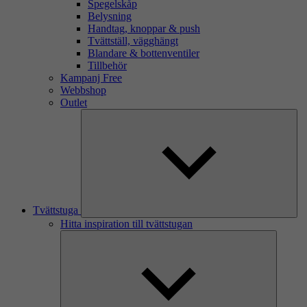
Spegelskåp
Belysning
Handtag, knoppar & push
Tvättställ, vägghängt
Blandare & bottenventiler
Tillbehör
Kampanj Free
Webbshop
Outlet
Tvättstuga
Hitta inspiration till tvättstugan