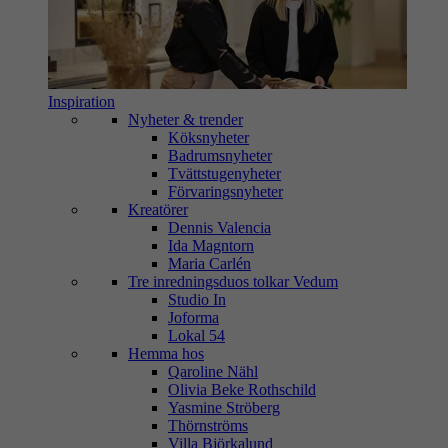
Inspiration
Nyheter & trender
Köksnyheter
Badrumsnyheter
Tvättstugenyheter
Förvaringsnyheter
Kreatörer
Dennis Valencia
Ida Magntorn
Maria Carlén
Tre inredningsduos tolkar Vedum
Studio In
Joforma
Lokal 54
Hemma hos
Qaroline Nähl
Olivia Beke Rothschild
Yasmine Ströberg
Thörnströms
Villa Björkalund