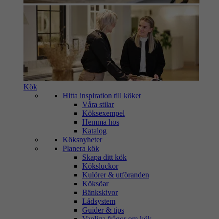
Kök
Hitta inspiration till köket
Våra stilar
Köksexempel
Hemma hos
Katalog
Köksnyheter
Planera kök
Skapa ditt kök
Köksluckor
Kulörer & utföranden
Köksöar
Bänkskivor
Lådsystem
Guider & tips
Vanliga frågor om kök