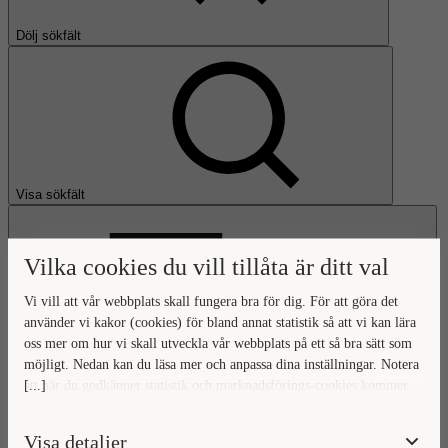
Dölj sökfält
Visa sökfält
Vilka cookies du vill tillåta är ditt val
Vi vill att vår webbplats skall fungera bra för dig. För att göra det
använder vi kakor (cookies) för bland annat statistik så att vi kan lära
oss mer om hur vi skall utveckla vår webbplats på ett så bra sätt som
Öppna huvudmeny
möjligt. Nedan kan du läsa mer och anpassa dina inställningar. Notera
[...]
att när du godkänner statistik och marknadsförings-cookies kommer
Gå till startsidan
viss data överföras utanför EU. Hur den informationen används av
berörda bolag vet vi inte exakt. Till exempel uppfyller inte USA:s
Visa detaljer