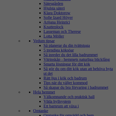
Sätesgården
Hjulsta säteri
Klara Doktorow
Sofie Izard Höyer
Arijana Heinrici
Knatteplock
Lasseman och Therese
Lotta Möller
Vedum tipsar
Så planerar du din tvättstuga
5 trendiga köksöar
Så inreder du det lilla badrummet
Vitrinskåp - hemmets naturliga blickfång
Smarta lösningar för ditt kök
Så gör du om ditt kök utan att behöva byta
ut det
Rätt ljus i kök och badrum
Tips när du väljer kommod
Så skapar du bra förvaring i badrummet
Hela hemmet
Välkomnande och praktisk hall
Vilda hyllsystem
Ett barnrum att växa i
Omtanke
Omtanke för omvärld och hem