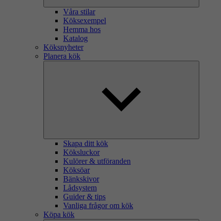
Våra stilar
Köksexempel
Hemma hos
Katalog
Köksnyheter
Planera kök
Skapa ditt kök
Köksluckor
Kulörer & utföranden
Köksöar
Bänkskivor
Lådsystem
Guider & tips
Vanliga frågor om kök
Köpa kök