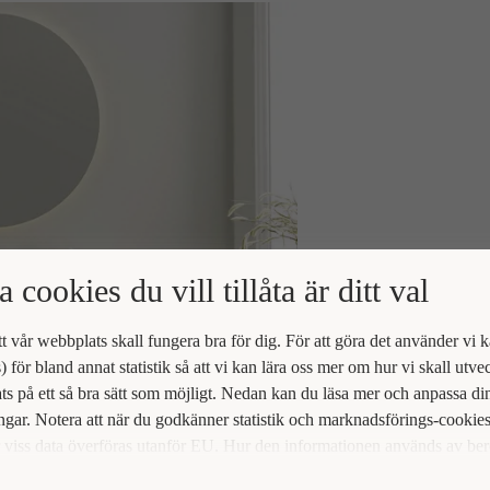
a cookies du vill tillåta är ditt val
att vår webbplats skall fungera bra för dig. För att göra det använder vi 
) för bland annat statistik så att vi kan lära oss mer om hur vi skall utve
s på ett så bra sätt som möjligt. Nedan kan du läsa mer och anpassa di
ingar. Notera att när du godkänner statistik och marknadsförings-cookie
viss data överföras utanför EU. Hur den informationen används av be
t vi inte exakt. Till exempel uppfyller inte USA:s lagstiftning alla de kr