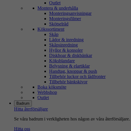
Outlet
Montera & underhålla
Monteringsanvisningar
Monteringsfilmer
Skötselråd
Kökssortiment
Skåp
Lådor & inredning
Skåpsinredning
Hyllor & konsoler
Diskhoar & diskbänkar
Köksblandare
Belysning & elartiklar
Handtag, knoppar & push
Tillbehör luckor och lådfronter
Tillbehör bänkskivor
Boka köksmöte
Webbshop
Outlet
Badrum
Hitta återförsäljare
Se våra badrum i verkligheten hos någon av våra återförsäljare.
Hitta oss