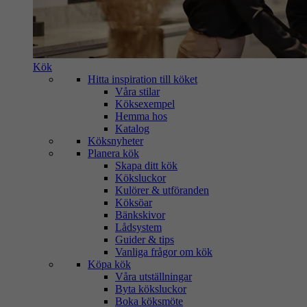
Kök
Hitta inspiration till köket
Våra stilar
Köksexempel
Hemma hos
Katalog
Köksnyheter
Planera kök
Skapa ditt kök
Köksluckor
Kulörer & utföranden
Köksöar
Bänkskivor
Lådsystem
Guider & tips
Vanliga frågor om kök
Köpa kök
Våra utställningar
Byta köksluckor
Boka köksmöte