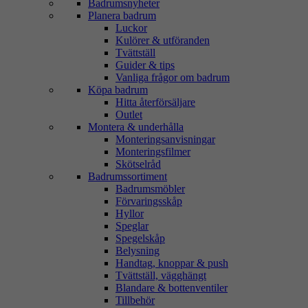
Badrumsnyheter
Planera badrum
Luckor
Kulörer & utföranden
Tvättställ
Guider & tips
Vanliga frågor om badrum
Köpa badrum
Hitta återförsäljare
Outlet
Montera & underhålla
Monteringsanvisningar
Monteringsfilmer
Skötselråd
Badrumssortiment
Badrumsmöbler
Förvaringsskåp
Hyllor
Speglar
Spegelskåp
Belysning
Handtag, knoppar & push
Tvättställ, vägghängt
Blandare & bottenventiler
Tillbehör