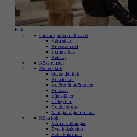
Kök
Hitta inspiration till köket
Våra stilar
Köksexempel
Hemma hos
Katalog
Köksnyheter
Planera kök
Skapa ditt kök
Köksluckor
Kulörer & utföranden
Köksöar
Bänkskivor
Lådsystem
Guider & tips
Vanliga frågor om kök
Köpa kök
Våra utställningar
Byta köksluckor
Boka köksmöte