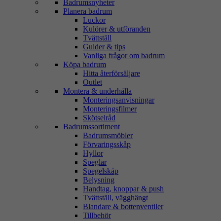
Badrumsnyheter
Planera badrum
Luckor
Kulörer & utföranden
Tvättställ
Guider & tips
Vanliga frågor om badrum
Köpa badrum
Hitta återförsäljare
Outlet
Montera & underhålla
Monteringsanvisningar
Monteringsfilmer
Skötselråd
Badrumssortiment
Badrumsmöbler
Förvaringsskåp
Hyllor
Speglar
Spegelskåp
Belysning
Handtag, knoppar & push
Tvättställ, vägghängt
Blandare & bottenventiler
Tillbehör