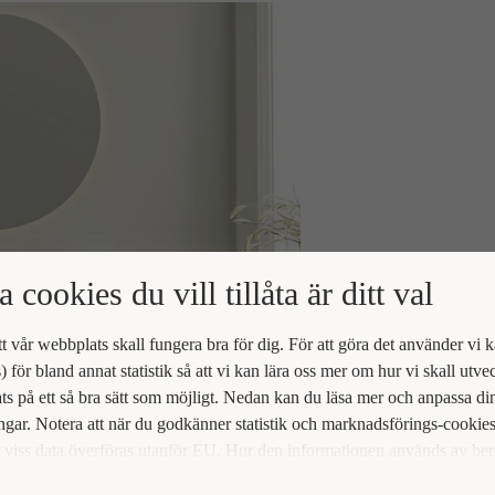
a cookies du vill tillåta är ditt val
att vår webbplats skall fungera bra för dig. För att göra det använder vi 
) för bland annat statistik så att vi kan lära oss mer om hur vi skall utve
s på ett så bra sätt som möjligt. Nedan kan du läsa mer och anpassa di
ingar. Notera att när du godkänner statistik och marknadsförings-cookie
viss data överföras utanför EU. Hur den informationen används av be
t vi inte exakt. Till exempel uppfyller inte USA:s lagstiftning alla de kr