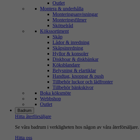
Outlet
Montera & underhålla
Monteringsanvisningar
Monteringsfilmer
Skötselråd
Kökssortiment
Skåp
Lådor & inredning
Skåpsinredning
Hyllor & konsoler
Diskhoar & diskbänkar
Köksblandare
Belysning & elartiklar
Handtag, knoppar & push
Tillbehör luckor och lådfronter
Tillbehör bänkskivor
Boka köksmöte
Webbshop
Outlet
Badrum
Hitta återförsäljare
Se våra badrum i verkligheten hos någon av våra återförsäljare.
Hitta oss