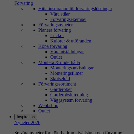
Förvaring
Hitta inspiration till förvaringslösningar
Våra stilar
Förvaringsexempel
Förvaringsnyheter
Planera förvaring
Luckor
Kulörer & utföranden
Köpa förvaring
Våra utställningar
Outlet
Montera & underhålla
Monteringsanvisningar
Monteringsfilmer
Skötselråd
Förvaringssortiment
Garderober
Garderobsinredning
Väggsystem förvaring
Webbshop
Outlet
Inspiration
Nyheter 2026
Se våra nyheter för kök, badrum, tvättstuga och förvaring.