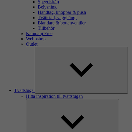
Spegelskåp
Belysning
Handtag, knoppar & push
Tvättställ, vägghängt
Blandare & bottenventiler
Tillbehör
Kampanj Free
Webbshop
Outlet
Tvättstuga
Hitta inspiration till tvättstugan