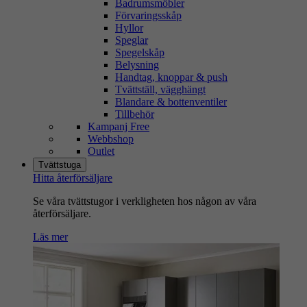
Badrumsmöbler
Förvaringsskåp
Hyllor
Speglar
Spegelskåp
Belysning
Handtag, knoppar & push
Tvättställ, vägghängt
Blandare & bottenventiler
Tillbehör
Kampanj Free
Webbshop
Outlet
Tvättstuga
Hitta återförsäljare
Se våra tvättstugor i verkligheten hos någon av våra
återförsäljare.
Läs mer