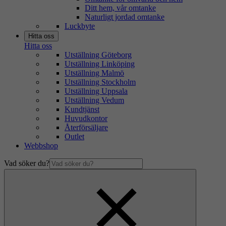
Ditt hem, vår omtanke
Naturligt jordad omtanke
Luckbyte
Hitta oss
Hitta oss
Utställning Göteborg
Utställning Linköping
Utställning Malmö
Utställning Stockholm
Utställning Uppsala
Utställning Vedum
Kundtjänst
Huvudkontor
Återförsäljare
Outlet
Webbshop
Vad söker du?