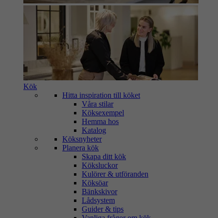
Kök
Hitta inspiration till köket
Våra stilar
Köksexempel
Hemma hos
Katalog
Köksnyheter
Planera kök
Skapa ditt kök
Köksluckor
Kulörer & utföranden
Köksöar
Bänkskivor
Lådsystem
Guider & tips
Vanliga frågor om kök