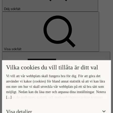
Dölj sökfält
Visa sökfält
Vilka cookies du vill tillåta är ditt val
Vi vill att vår webbplats skall fungera bra för dig. För att göra det
använder vi kakor (cookies) för bland annat statistik så att vi kan lära
oss mer om hur vi skall utveckla vår webbplats på ett så bra sätt som
Öppna huvudmeny
möjligt. Nedan kan du läsa mer och anpassa dina inställningar. Notera
[...]
att när du godkänner statistik och marknadsförings-cookies kommer
Gå till startsidan
viss data överföras utanför EU. Hur den informationen används av
berörda bolag vet vi inte exakt. Till exempel uppfyller inte USA:s
Visa detaljer