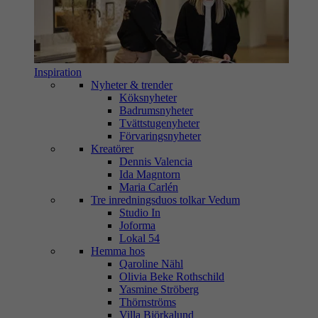
Inspiration
Nyheter & trender
Köksnyheter
Badrumsnyheter
Tvättstugenyheter
Förvaringsnyheter
Kreatörer
Dennis Valencia
Ida Magntorn
Maria Carlén
Tre inredningsduos tolkar Vedum
Studio In
Joforma
Lokal 54
Hemma hos
Qaroline Nähl
Olivia Beke Rothschild
Yasmine Ströberg
Thörnströms
Villa Björkalund