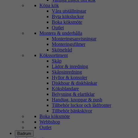
Köpa kök
Våra utställningar
Byta köksluckor
Boka köksmöte
Outlet
Montera & underhålla
Monteringsanvisningar
Monteringsfilmer
Skötselråd
Kökssortiment
Skåp
Lådor & inredning
Skåpsinredning
Hyllor & konsoler
Diskhoar & diskbänkar
Köksblandare
Belysning & elartiklar
Handtag, knoppar & push
Tillbehör luckor och lådfronter
Tillbehör bänkskivor
Boka köksmöte
Webbshop
Outlet
Badrum