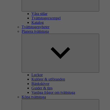
Våra stilar
Tvättstugeexempel
Katalog
Tvättstugenyheter
Planera tvättstuga
Luckor
Kulörer & utföranden
Bänkskivor
Guider & tips
Vanliga frågor om tvättstuga
Köpa tvättstuga