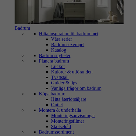
Badrum
Hitta inspiration till badrummet
Våra serier
Badrumsexempel
Katalog
Badrumsnyheter
Planera badrum
Luckor
Kulörer & utföranden
Tvättställ
Guider & tips
Vanliga frågor om badrum
Köpa badrum
Hitta återförsäljare
Outlet
Montera & underhålla
Monteringsanvisningar
Monteringsfilmer
Skötselråd
Badrumssortiment