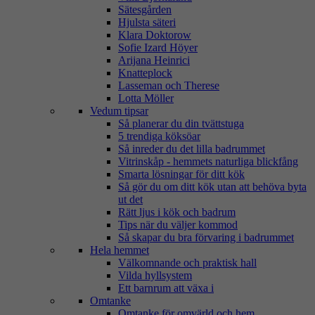
Sätesgården
Hjulsta säteri
Klara Doktorow
Sofie Izard Höyer
Arijana Heinrici
Knatteplock
Lasseman och Therese
Lotta Möller
Vedum tipsar
Så planerar du din tvättstuga
5 trendiga köksöar
Så inreder du det lilla badrummet
Vitrinskåp - hemmets naturliga blickfång
Smarta lösningar för ditt kök
Så gör du om ditt kök utan att behöva byta
ut det
Rätt ljus i kök och badrum
Tips när du väljer kommod
Så skapar du bra förvaring i badrummet
Hela hemmet
Välkomnande och praktisk hall
Vilda hyllsystem
Ett barnrum att växa i
Omtanke
Omtanke för omvärld och hem