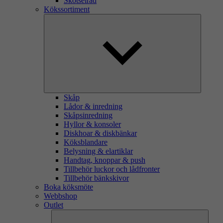
Skötselråd
Kökssortiment
Skåp
Lådor & inredning
Skåpsinredning
Hyllor & konsoler
Diskhoar & diskbänkar
Köksblandare
Belysning & elartiklar
Handtag, knoppar & push
Tillbehör luckor och lådfronter
Tillbehör bänkskivor
Boka köksmöte
Webbshop
Outlet