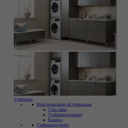
Tvättstuga
Hitta inspiration till tvättstugan
Våra stilar
Tvättstugeexempel
Katalog
Tvättstugenyheter