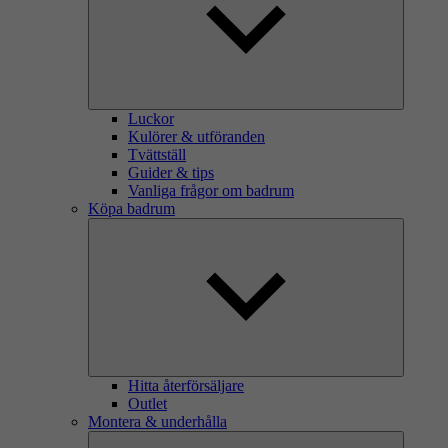
Luckor
Kulörer & utföranden
Tvättställ
Guider & tips
Vanliga frågor om badrum
Köpa badrum
Hitta återförsäljare
Outlet
Montera & underhålla