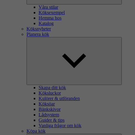
Våra stilar
Köksexempel
Hemma hos
Katalog
Köksnyheter
Planera kök
Skapa ditt kök
Köksluckor
Kulörer & utföranden
Köksöar
Bänkskivor
Lådsystem
Guider & tips
Vanliga frågor om kök
Köpa kök