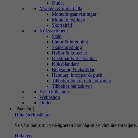
Outlet
Montera & underhålla
Monteringsanvisningar
Monteringsfilmer
Skötselråd
Kökssortiment
Skåp
Lådor & inredning
Skåpsinredning
Hyllor & konsoler
Diskhoar & diskbänkar
Köksblandare
Belysning & elartiklar
Handtag, knoppar & push
Tillbehör luckor och lådfronter
Tillbehör bänkskivor
Boka köksmöte
Webbshop
Outlet
Badrum
Hitta återförsäljare
Se våra badrum i verkligheten hos någon av våra återförsäljare.
Hitta oss