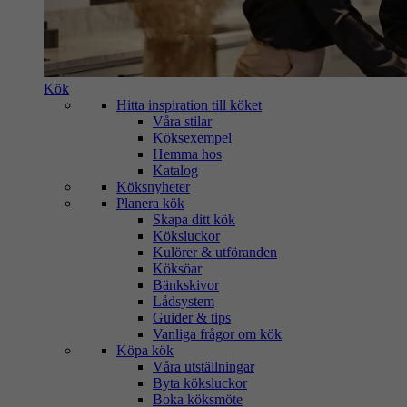
Kök
Hitta inspiration till köket
Våra stilar
Köksexempel
Hemma hos
Katalog
Köksnyheter
Planera kök
Skapa ditt kök
Köksluckor
Kulörer & utföranden
Köksöar
Bänkskivor
Lådsystem
Guider & tips
Vanliga frågor om kök
Köpa kök
Våra utställningar
Byta köksluckor
Boka köksmöte