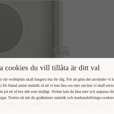
a cookies du vill tillåta är ditt val
att vår webbplats skall fungera bra för dig. För att göra det använder vi 
) för bland annat statistik så att vi kan lära oss mer om hur vi skall utve
s på ett så bra sätt som möjligt. Nedan kan du läsa mer och anpassa di
ingar. Notera att när du godkänner statistik och marknadsförings-cookie
viss data överföras utanför EU. Hur den informationen används av be
t vi inte exakt. Till exempel uppfyller inte USA:s lagstiftning alla de kr