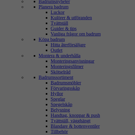
Badrumsnyheter
Planera badrum
Luckor
Kulörer & utföranden
Tvättställ
Guider & tips
Vanliga frågor om badrum
Köpa badrum
Hitta återförsäljare
Outlet
Montera & underhålla
Monteringsanvisningar
Monteringsfilmer
Skötselråd
Badrumssortiment
Badrumsmöbler
Förvaringsskåp
Hyllor
Speglar
Spegelskåp
Belysning
Handtag, knoppar & push
Tvättställ, vägghängt
Blandare & bottenventiler
Tillbehör