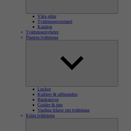
Våra stilar
Tvättstugeexempel
Katalog
Tvättstugenyheter
Planera tvättstuga
Luckor
Kulörer & utföranden
Bänkskivor
Guider & tips
Vanliga frågor om tvättstuga
Köpa tvättstuga