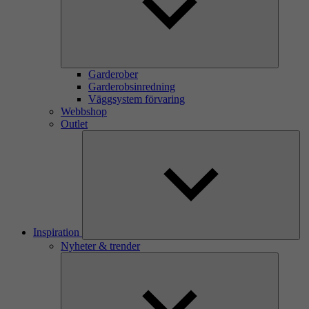
Garderober
Garderobsinredning
Väggsystem förvaring
Webbshop
Outlet
Inspiration
Nyheter & trender