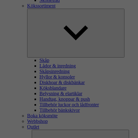
Skötselråd
Kökssortiment
Skåp
Lådor & inredning
Skåpsinredning
Hyllor & konsoler
Diskhoar & diskbänkar
Köksblandare
Belysning & elartiklar
Handtag, knoppar & push
Tillbehör luckor och lådfronter
Tillbehör bänkskivor
Boka köksmöte
Webbshop
Outlet