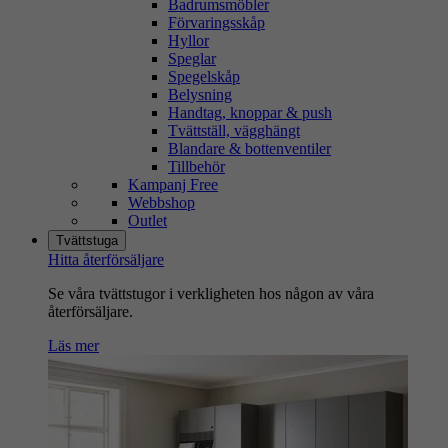
Badrumsmöbler
Förvaringsskåp
Hyllor
Speglar
Spegelskåp
Belysning
Handtag, knoppar & push
Tvättställ, vägghängt
Blandare & bottenventiler
Tillbehör
Kampanj Free
Webbshop
Outlet
Tvättstuga
Hitta återförsäljare
Se våra tvättstugor i verkligheten hos någon av våra
återförsäljare.
Läs mer