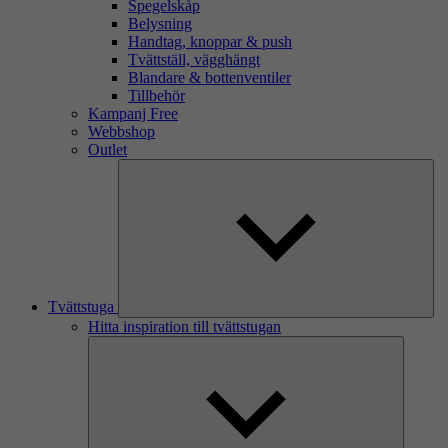
Spegelskåp
Belysning
Handtag, knoppar & push
Tvättställ, vägghängt
Blandare & bottenventiler
Tillbehör
Kampanj Free
Webbshop
Outlet
Tvättstuga
Hitta inspiration till tvättstugan