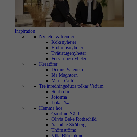
Inspiration
Nyheter & trender
Köksnyheter
Badrumsnyheter
Tvättstugenyheter
Förvaringsnyheter
Kreatörer
Dennis Valencia
Ida Magntorn
Maria Carlén
Tre inredningsduos tolkar Vedum
Studio In
Joforma
Lokal 54
Hemma hos
Qaroline Nähl
Olivia Beke Rothschild
Yasmine Ströberg
Thörnströms
Villa Björkalund