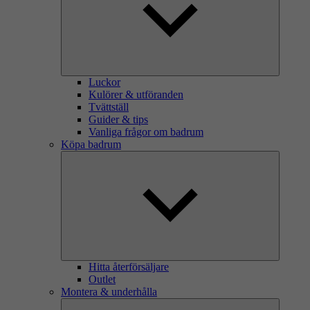
Luckor
Kulörer & utföranden
Tvättställ
Guider & tips
Vanliga frågor om badrum
Köpa badrum
Hitta återförsäljare
Outlet
Montera & underhålla