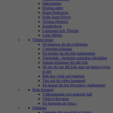
Sätesgården
Hjulsta säteri
Klara Doktorow
Sofie Izard Höyer
Arijana Heinrici
Knatteplock
Lasseman och Therese
Lotta Möller
Vedum tipsar
Så planerar du din tvättstuga
5 trendiga köksöar
Så inreder du det lilla badrummet
Vitrinskåp - hemmets naturliga blickfång
Smarta lösningar för ditt kök
Så gör du om ditt kök utan att behöva byta
ut det
Rätt ljus i kök och badrum
Tips när du väljer kommod
Så skapar du bra förvaring i badrummet
Hela hemmet
Välkomnande och praktisk hall
Vilda hyllsystem
Ett barnrum att växa i
Omtanke
Omtanke för omvärld och hem