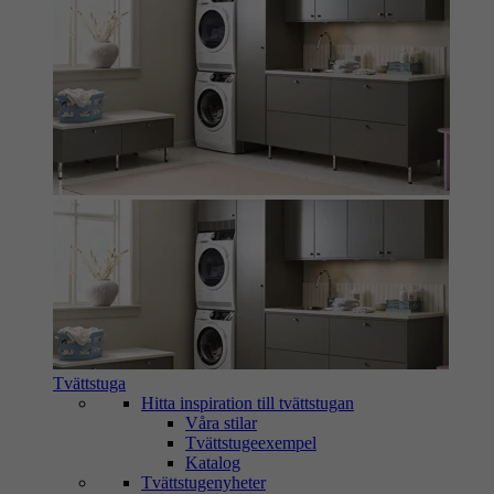
Tvättstuga
Hitta inspiration till tvättstugan
Våra stilar
Tvättstugeexempel
Katalog
Tvättstugenyheter