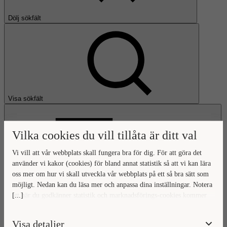
Dölj sökfält
Visa sökfält
Vilka cookies du vill tillåta är ditt val
Vi vill att vår webbplats skall fungera bra för dig. För att göra det
använder vi kakor (cookies) för bland annat statistik så att vi kan lära
oss mer om hur vi skall utveckla vår webbplats på ett så bra sätt som
Öppna huvudmeny
möjligt. Nedan kan du läsa mer och anpassa dina inställningar. Notera
[...]
att när du godkänner statistik och marknadsförings-cookies kommer
Gå till startsidan
viss data överföras utanför EU. Hur den informationen används av
berörda bolag vet vi inte exakt. Till exempel uppfyller inte USA:s
Visa detaljer