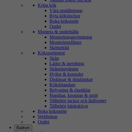
Köpa kök
Våra utställningar
Byta köksluckor
Boka köksmöte
Outlet
Montera & underhålla
Monteringsanvisningar
Monteringsfilmer
Skötselråd
Kökssortiment
Skåp
Lådor & inredning
Skåpsinredning
Hyllor & konsoler
Diskhoar & diskbänkar
Köksblandare
Belysning & elartiklar
Handtag, knoppar & push
Tillbehör luckor och lådfronter
Tillbehör bänkskivor
Boka köksmöte
Webbshop
Outlet
Badrum