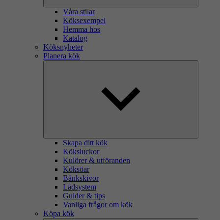
Våra stilar
Köksexempel
Hemma hos
Katalog
Köksnyheter
Planera kök
Skapa ditt kök
Köksluckor
Kulörer & utföranden
Köksöar
Bänkskivor
Lådsystem
Guider & tips
Vanliga frågor om kök
Köpa kök