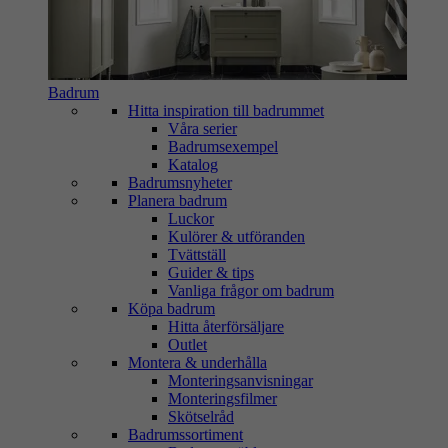
Badrum
Hitta inspiration till badrummet
Våra serier
Badrumsexempel
Katalog
Badrumsnyheter
Planera badrum
Luckor
Kulörer & utföranden
Tvättställ
Guider & tips
Vanliga frågor om badrum
Köpa badrum
Hitta återförsäljare
Outlet
Montera & underhålla
Monteringsanvisningar
Monteringsfilmer
Skötselråd
Badrumssortiment