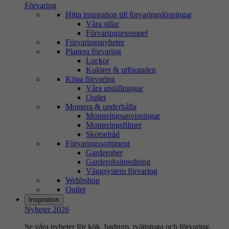
Förvaring
Hitta inspiration till förvaringslösningar
Våra stilar
Förvaringsexempel
Förvaringsnyheter
Planera förvaring
Luckor
Kulörer & utföranden
Köpa förvaring
Våra utställningar
Outlet
Montera & underhålla
Monteringsanvisningar
Monteringsfilmer
Skötselråd
Förvaringssortiment
Garderober
Garderobsinredning
Väggsystem förvaring
Webbshop
Outlet
Inspiration
Nyheter 2026
Se våra nyheter för kök, badrum, tvättstuga och förvaring.