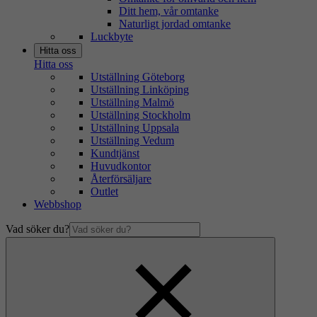
Ditt hem, vår omtanke
Naturligt jordad omtanke
Luckbyte
Hitta oss
Hitta oss
Utställning Göteborg
Utställning Linköping
Utställning Malmö
Utställning Stockholm
Utställning Uppsala
Utställning Vedum
Kundtjänst
Huvudkontor
Återförsäljare
Outlet
Webbshop
Vad söker du?