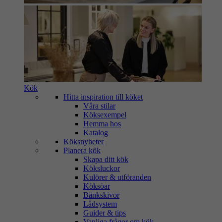
Kök
Hitta inspiration till köket
Våra stilar
Köksexempel
Hemma hos
Katalog
Köksnyheter
Planera kök
Skapa ditt kök
Köksluckor
Kulörer & utföranden
Köksöar
Bänkskivor
Lådsystem
Guider & tips
Vanliga frågor om kök