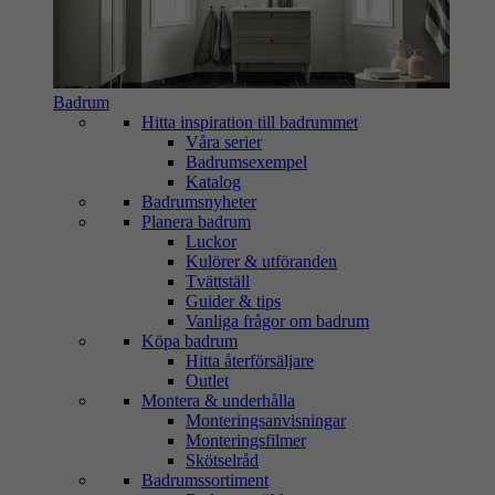
Badrum
Hitta inspiration till badrummet
Våra serier
Badrumsexempel
Katalog
Badrumsnyheter
Planera badrum
Luckor
Kulörer & utföranden
Tvättställ
Guider & tips
Vanliga frågor om badrum
Köpa badrum
Hitta återförsäljare
Outlet
Montera & underhålla
Monteringsanvisningar
Monteringsfilmer
Skötselråd
Badrumssortiment