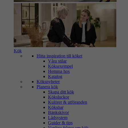
Kök
Hitta inspiration till köket
Våra stilar
Köksexempel
Hemma hos
Katalog
Köksnyheter
Planera kök
Skapa ditt kök
Köksluckor
Kulörer & utföranden
Köksöar
Bänkskivor
Lådsystem
Guider & tips
Vanliga frågor om kök