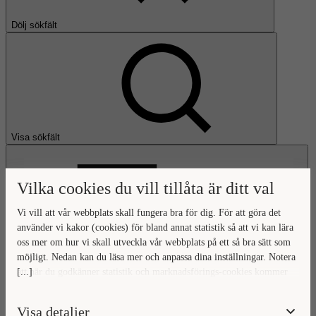
Dölj sökfält
Visa sökfält
Vilka cookies du vill tillåta är ditt val
Vi vill att vår webbplats skall fungera bra för dig. För att göra det
använder vi kakor (cookies) för bland annat statistik så att vi kan lära
oss mer om hur vi skall utveckla vår webbplats på ett så bra sätt som
Öppna huvudmeny
möjligt. Nedan kan du läsa mer och anpassa dina inställningar. Notera
[...]
att när du godkänner statistik och marknadsförings-cookies kommer
Gå till startsidan
viss data överföras utanför EU. Hur den informationen används av
berörda bolag vet vi inte exakt. Till exempel uppfyller inte USA:s
Visa detaljer