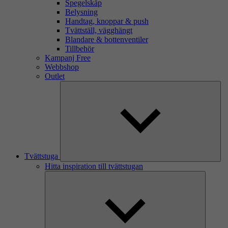
Spegelskåp
Belysning
Handtag, knoppar & push
Tvättställ, vägghängt
Blandare & bottenventiler
Tillbehör
Kampanj Free
Webbshop
Outlet
Tvättstuga
Hitta inspiration till tvättstugan