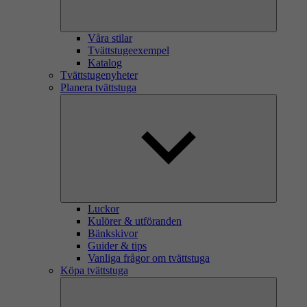
Våra stilar
Tvättstugeexempel
Katalog
Tvättstugenyheter
Planera tvättstuga
Luckor
Kulörer & utföranden
Bänkskivor
Guider & tips
Vanliga frågor om tvättstuga
Köpa tvättstuga