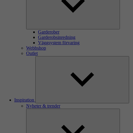
Garderober
Garderobsinredning
Väggsystem förvaring
Webbshop
Outlet
Inspiration
Nyheter & trender