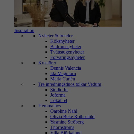
Inspiration
Nyheter & trender
Köksnyheter
Badrumsnyheter
Tvättstugenyheter
Förvaringsnyheter
Kreatörer
Dennis Valencia
Ida Magntorn
Maria Carlén
Tre inredningsduos tolkar Vedum
Studio In
Joforma
Lokal 54
Hemma hos
Qaroline Nähl
Olivia Beke Rothschild
Yasmine Ströberg
Thörnströms
Villa Björkalund