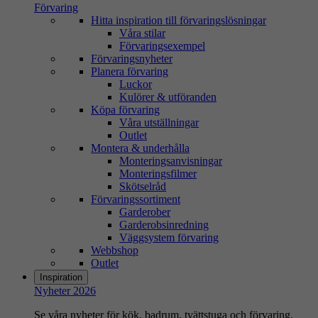
Förvaring
Hitta inspiration till förvaringslösningar
Våra stilar
Förvaringsexempel
Förvaringsnyheter
Planera förvaring
Luckor
Kulörer & utföranden
Köpa förvaring
Våra utställningar
Outlet
Montera & underhålla
Monteringsanvisningar
Monteringsfilmer
Skötselråd
Förvaringssortiment
Garderober
Garderobsinredning
Väggsystem förvaring
Webbshop
Outlet
Inspiration
Nyheter 2026
Se våra nyheter för kök, badrum, tvättstuga och förvaring.