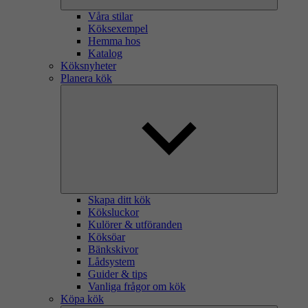
Våra stilar
Köksexempel
Hemma hos
Katalog
Köksnyheter
Planera kök
Skapa ditt kök
Köksluckor
Kulörer & utföranden
Köksöar
Bänkskivor
Lådsystem
Guider & tips
Vanliga frågor om kök
Köpa kök