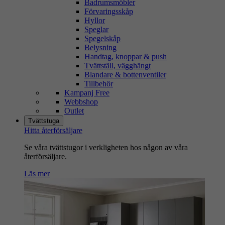
Badrumsmöbler
Förvaringsskåp
Hyllor
Speglar
Spegelskåp
Belysning
Handtag, knoppar & push
Tvättställ, vägghängt
Blandare & bottenventiler
Tillbehör
Kampanj Free
Webbshop
Outlet
Tvättstuga
Hitta återförsäljare
Se våra tvättstugor i verkligheten hos någon av våra
återförsäljare.
Läs mer