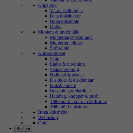
Köpa kök
Våra utställningar
Byta köksluckor
Boka köksmöte
Outlet
Montera & underhålla
Monteringsanvisningar
Monteringsfilmer
Skötselråd
Kökssortiment
Skåp
Lådor & inredning
Skåpsinredning
Hyllor & konsoler
Diskhoar & diskbänkar
Köksblandare
Belysning & elartiklar
Handtag, knoppar & push
Tillbehör luckor och lådfronter
Tillbehör bänkskivor
Boka köksmöte
Webbshop
Outlet
Badrum