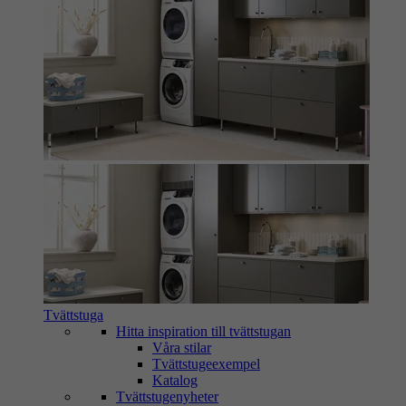
Tvättstuga
Hitta inspiration till tvättstugan
Våra stilar
Tvättstugeexempel
Katalog
Tvättstugenyheter