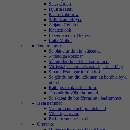
Sätesgården
Hjulsta säteri
Klara Doktorow
Sofie Izard Höyer
Arijana Heinrici
Knatteplock
Lasseman och Therese
Lotta Möller
Vedum tipsar
Så planerar du din tvättstuga
5 trendiga köksöar
Så inreder du det lilla badrummet
Vitrinskåp - hemmets naturliga blickfång
Smarta lösningar för ditt kök
Så gör du om ditt kök utan att behöva byta
ut det
Rätt ljus i kök och badrum
Tips när du väljer kommod
Så skapar du bra förvaring i badrummet
Hela hemmet
Välkomnande och praktisk hall
Vilda hyllsystem
Ett barnrum att växa i
Omtanke
Omtanke för omvärld och hem