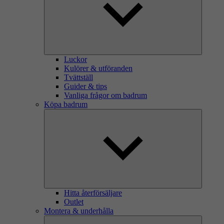
Luckor
Kulörer & utföranden
Tvättställ
Guider & tips
Vanliga frågor om badrum
Köpa badrum
Hitta återförsäljare
Outlet
Montera & underhålla