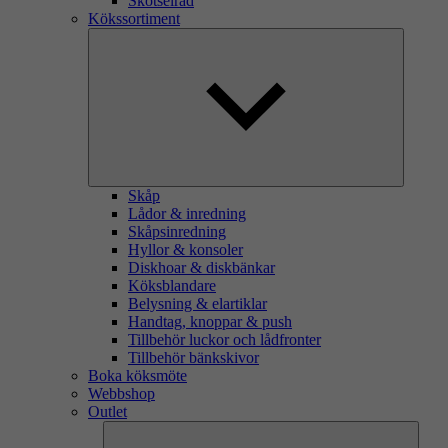
Skötselråd
Kökssortiment
Skåp
Lådor & inredning
Skåpsinredning
Hyllor & konsoler
Diskhoar & diskbänkar
Köksblandare
Belysning & elartiklar
Handtag, knoppar & push
Tillbehör luckor och lådfronter
Tillbehör bänkskivor
Boka köksmöte
Webbshop
Outlet