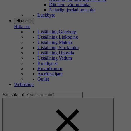
Ditt hem, vår omtanke
Naturligt jordad omtanke
Luckbyte
Hitta oss
Hitta oss
Utställning Göteborg
Utställning Linköping
Utställning Malmö
Utställning Stockholm
Utställning Uppsala
Utställning Vedum
Kundtjänst
Huvudkontor
Återförsäljare
Outlet
Webbshop
Vad söker du?