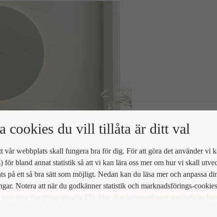
a cookies du vill tillåta är ditt val
att vår webbplats skall fungera bra för dig. För att göra det använder vi 
) för bland annat statistik så att vi kan lära oss mer om hur vi skall utve
s på ett så bra sätt som möjligt. Nedan kan du läsa mer och anpassa di
ingar. Notera att när du godkänner statistik och marknadsförings-cookie
viss data överföras utanför EU. Hur den informationen används av be
t vi inte exakt. Till exempel uppfyller inte USA:s lagstiftning alla de kr