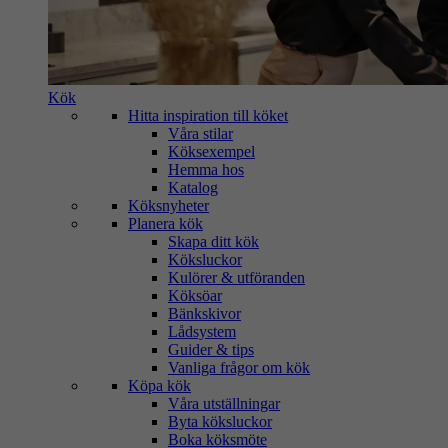
Kök
Hitta inspiration till köket
Våra stilar
Köksexempel
Hemma hos
Katalog
Köksnyheter
Planera kök
Skapa ditt kök
Köksluckor
Kulörer & utföranden
Köksöar
Bänkskivor
Lådsystem
Guider & tips
Vanliga frågor om kök
Köpa kök
Våra utställningar
Byta köksluckor
Boka köksmöte