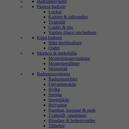
Badrumsnyheter
Planera badrum
Luckor
Kulörer & utföranden
Tvättställ
Guider & tips
Vanliga frågor om badrum
Köpa badrum
Hitta återförsäljare
Outlet
Montera & underhålla
Monteringsanvisningar
Monteringsfilmer
Skötselråd
Badrumssortiment
Badrumsmöbler
Förvaringsskåp
Hyllor
Speglar
Spegelskåp
Belysning
Handtag, knoppar & push
Tvättställ, vägghängt
Blandare & bottenventiler
Tillbehör