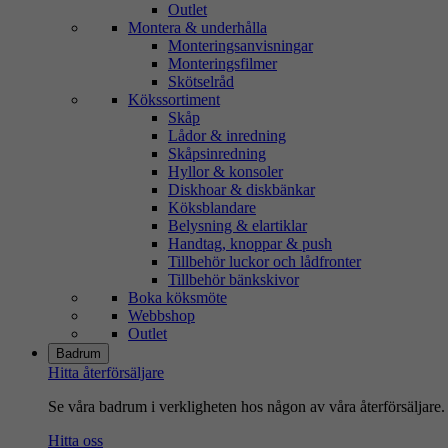
Outlet
Montera & underhålla
Monteringsanvisningar
Monteringsfilmer
Skötselråd
Kökssortiment
Skåp
Lådor & inredning
Skåpsinredning
Hyllor & konsoler
Diskhoar & diskbänkar
Köksblandare
Belysning & elartiklar
Handtag, knoppar & push
Tillbehör luckor och lådfronter
Tillbehör bänkskivor
Boka köksmöte
Webbshop
Outlet
Badrum
Hitta återförsäljare
Se våra badrum i verkligheten hos någon av våra återförsäljare.
Hitta oss