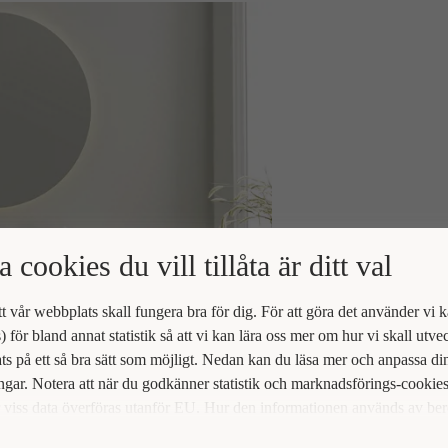
a cookies du vill tillåta är ditt val
att vår webbplats skall fungera bra för dig. För att göra det använder vi 
) för bland annat statistik så att vi kan lära oss mer om hur vi skall utve
s på ett så bra sätt som möjligt. Nedan kan du läsa mer och anpassa di
ingar. Notera att när du godkänner statistik och marknadsförings-cookie
viss data överföras utanför EU. Hur den informationen används av be
t vi inte exakt. Till exempel uppfyller inte USA:s lagstiftning alla de kr