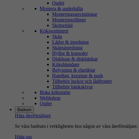
Outlet
Montera & underhålla
Monteringsanvisningar
Monteringsfilmer
Skötselråd
Kökssortiment
Skåp
Lådor & inredning
Skåpsinredning
Hyllor & konsoler
Diskhoar & diskbänkar
Köksblandare
Belysning & elartiklar
Handtag, knoppar & push
Tillbehör luckor och lådfronter
Tillbehör bänkskivor
Boka köksmöte
Webbshop
Outlet
Badrum
Hitta återförsäljare
Se våra badrum i verkligheten hos någon av våra återförsäljare.
Hitta oss