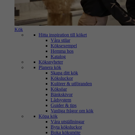
Kök
Hitta inspiration till köket
Våra stilar
Köksexempel
Hemma hos
Katalog
Köksnyheter
Planera kök
Skapa ditt kök
Köksluckor
Kulörer & utföranden
Köksöar
Bänkskivor
Lådsystem
Guider & tips
Vanliga frågor om kök
Köpa kök
Våra utställningar
Byta köksluckor
Boka köksmöte