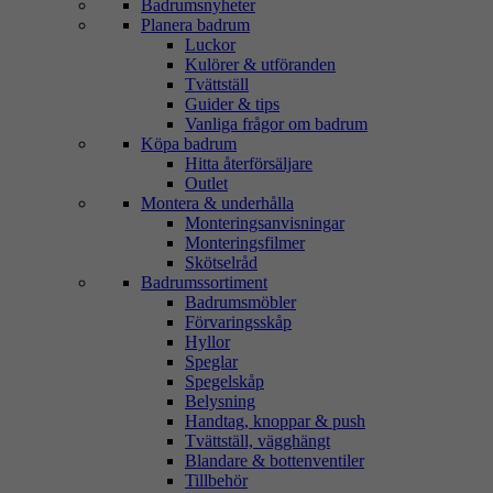
Badrumsnyheter
Planera badrum
Luckor
Kulörer & utföranden
Tvättställ
Guider & tips
Vanliga frågor om badrum
Köpa badrum
Hitta återförsäljare
Outlet
Montera & underhålla
Monteringsanvisningar
Monteringsfilmer
Skötselråd
Badrumssortiment
Badrumsmöbler
Förvaringsskåp
Hyllor
Speglar
Spegelskåp
Belysning
Handtag, knoppar & push
Tvättställ, vägghängt
Blandare & bottenventiler
Tillbehör