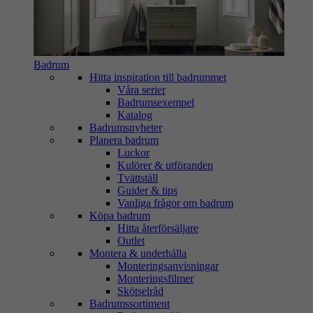
Badrum
Hitta inspiration till badrummet
Våra serier
Badrumsexempel
Katalog
Badrumsnyheter
Planera badrum
Luckor
Kulörer & utföranden
Tvättställ
Guider & tips
Vanliga frågor om badrum
Köpa badrum
Hitta återförsäljare
Outlet
Montera & underhålla
Monteringsanvisningar
Monteringsfilmer
Skötselråd
Badrumssortiment