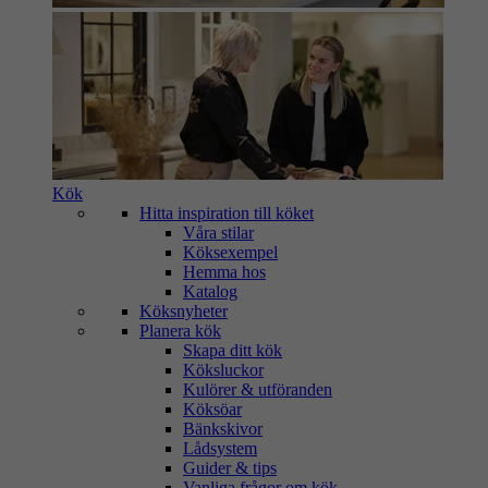
Kök
Hitta inspiration till köket
Våra stilar
Köksexempel
Hemma hos
Katalog
Köksnyheter
Planera kök
Skapa ditt kök
Köksluckor
Kulörer & utföranden
Köksöar
Bänkskivor
Lådsystem
Guider & tips
Vanliga frågor om kök