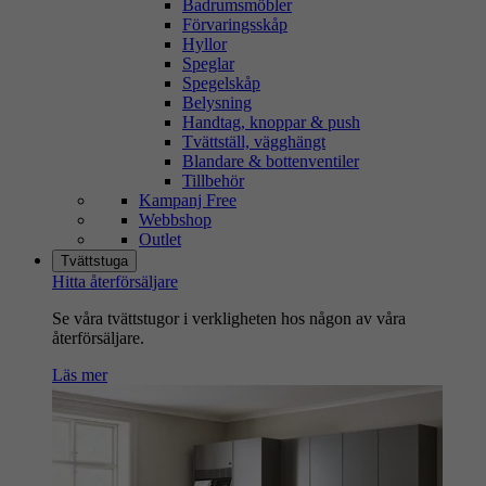
Badrumsmöbler
Förvaringsskåp
Hyllor
Speglar
Spegelskåp
Belysning
Handtag, knoppar & push
Tvättställ, vägghängt
Blandare & bottenventiler
Tillbehör
Kampanj Free
Webbshop
Outlet
Tvättstuga
Hitta återförsäljare
Se våra tvättstugor i verkligheten hos någon av våra
återförsäljare.
Läs mer