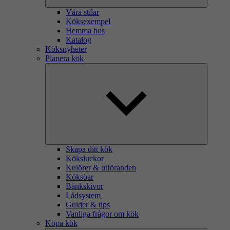
Våra stilar
Köksexempel
Hemma hos
Katalog
Köksnyheter
Planera kök
Skapa ditt kök
Köksluckor
Kulörer & utföranden
Köksöar
Bänkskivor
Lådsystem
Guider & tips
Vanliga frågor om kök
Köpa kök