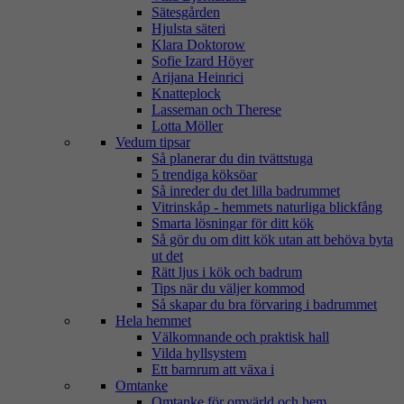
Sätesgården
Hjulsta säteri
Klara Doktorow
Sofie Izard Höyer
Arijana Heinrici
Knatteplock
Lasseman och Therese
Lotta Möller
Vedum tipsar
Så planerar du din tvättstuga
5 trendiga köksöar
Så inreder du det lilla badrummet
Vitrinskåp - hemmets naturliga blickfång
Smarta lösningar för ditt kök
Så gör du om ditt kök utan att behöva byta
ut det
Rätt ljus i kök och badrum
Tips när du väljer kommod
Så skapar du bra förvaring i badrummet
Hela hemmet
Välkomnande och praktisk hall
Vilda hyllsystem
Ett barnrum att växa i
Omtanke
Omtanke för omvärld och hem