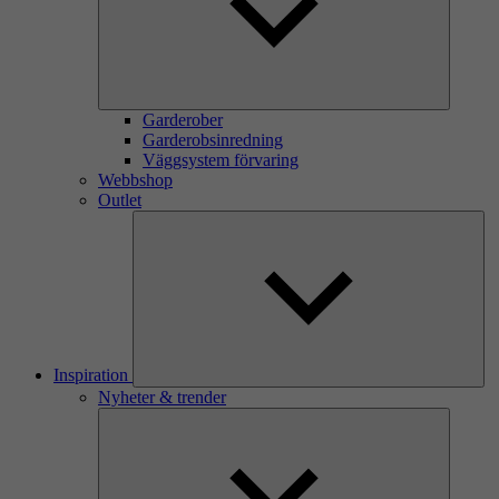
Garderober
Garderobsinredning
Väggsystem förvaring
Webbshop
Outlet
Inspiration
Nyheter & trender