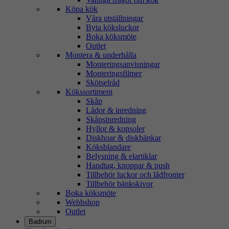
Köpa kök
Våra utställningar
Byta köksluckor
Boka köksmöte
Outlet
Montera & underhålla
Monteringsanvisningar
Monteringsfilmer
Skötselråd
Kökssortiment
Skåp
Lådor & inredning
Skåpsinredning
Hyllor & konsoler
Diskhoar & diskbänkar
Köksblandare
Belysning & elartiklar
Handtag, knoppar & push
Tillbehör luckor och lådfronter
Tillbehör bänkskivor
Boka köksmöte
Webbshop
Outlet
Badrum