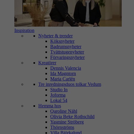
Inspiration
Nyheter & trender
Köksnyheter
Badrumsnyheter
Tvättstugenyheter
Förvaringsnyheter
Kreatörer
Dennis Valencia
Ida Magntorn
Maria Carlén
Tre inredningsduos tolkar Vedum
Studio In
Joforma
Lokal 54
Hemma hos
Qaroline Nähl
Olivia Beke Rothschild
Yasmine Ströberg
Thörnströms
Villa Björkalund