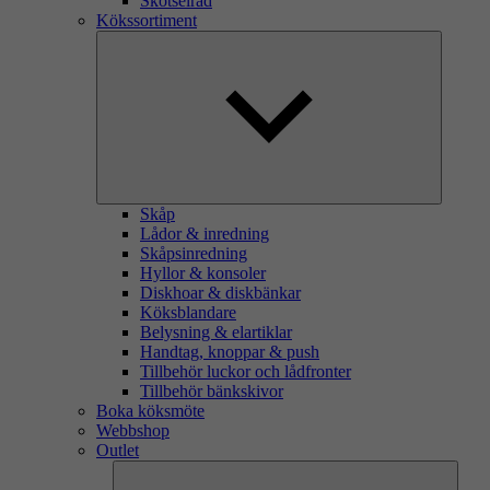
Skötselråd
Kökssortiment
Skåp
Lådor & inredning
Skåpsinredning
Hyllor & konsoler
Diskhoar & diskbänkar
Köksblandare
Belysning & elartiklar
Handtag, knoppar & push
Tillbehör luckor och lådfronter
Tillbehör bänkskivor
Boka köksmöte
Webbshop
Outlet