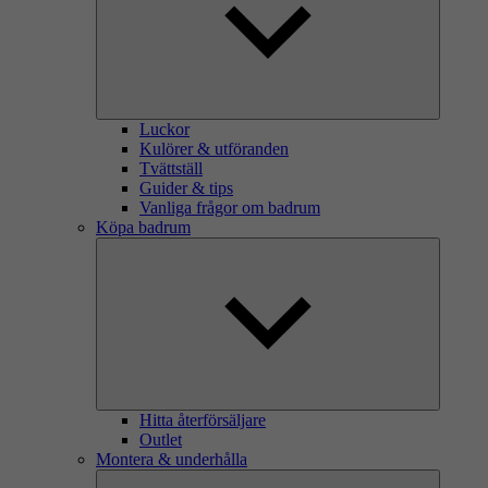
Luckor
Kulörer & utföranden
Tvättställ
Guider & tips
Vanliga frågor om badrum
Köpa badrum
Hitta återförsäljare
Outlet
Montera & underhålla