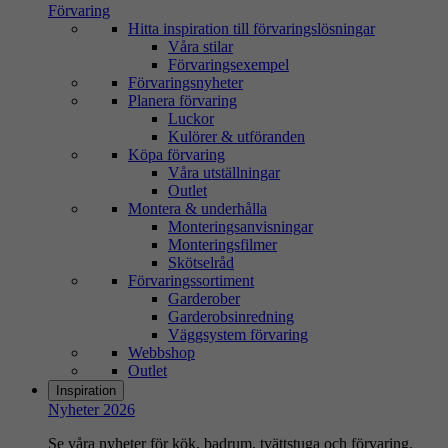
Förvaring
Hitta inspiration till förvaringslösningar
Våra stilar
Förvaringsexempel
Förvaringsnyheter
Planera förvaring
Luckor
Kulörer & utföranden
Köpa förvaring
Våra utställningar
Outlet
Montera & underhålla
Monteringsanvisningar
Monteringsfilmer
Skötselråd
Förvaringssortiment
Garderober
Garderobsinredning
Väggsystem förvaring
Webbshop
Outlet
Inspiration
Nyheter 2026
Se våra nyheter för kök, badrum, tvättstuga och förvaring.