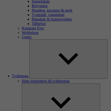
Spegelskåp
Belysning
Handtag, knoppar & push
Tvättställ, vägghängt
Blandare & bottenventiler
Tillbehör
Kampanj Free
Webbshop
Outlet
Tvättstuga
Hitta inspiration till tvättstugan