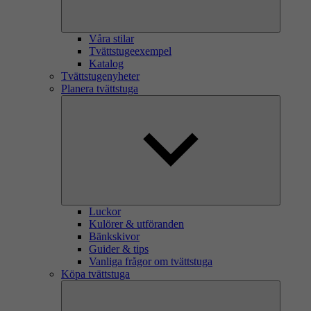
Våra stilar
Tvättstugeexempel
Katalog
Tvättstugenyheter
Planera tvättstuga
Luckor
Kulörer & utföranden
Bänkskivor
Guider & tips
Vanliga frågor om tvättstuga
Köpa tvättstuga