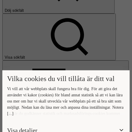
Dölj sökfält
Visa sökfält
Vilka cookies du vill tillåta är ditt val
Vi vill att vår webbplats skall fungera bra för dig. För att göra det
använder vi kakor (cookies) för bland annat statistik så att vi kan lära
oss mer om hur vi skall utveckla vår webbplats på ett så bra sätt som
Öppna huvudmeny
möjligt. Nedan kan du läsa mer och anpassa dina inställningar. Notera
[...]
att när du godkänner statistik och marknadsförings-cookies kommer
Gå till startsidan
viss data överföras utanför EU. Hur den informationen används av
berörda bolag vet vi inte exakt. Till exempel uppfyller inte USA:s
Visa detaljer