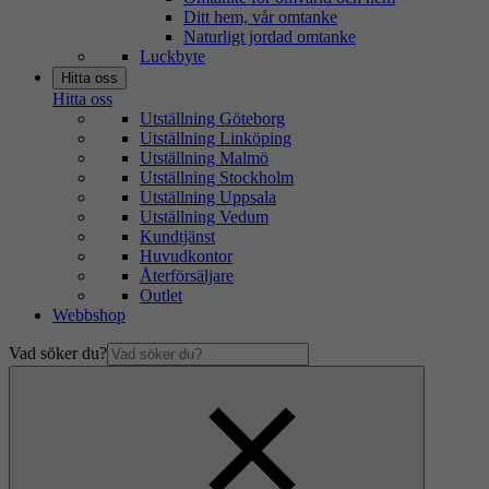
Ditt hem, vår omtanke
Naturligt jordad omtanke
Luckbyte
Hitta oss
Hitta oss
Utställning Göteborg
Utställning Linköping
Utställning Malmö
Utställning Stockholm
Utställning Uppsala
Utställning Vedum
Kundtjänst
Huvudkontor
Återförsäljare
Outlet
Webbshop
Vad söker du?