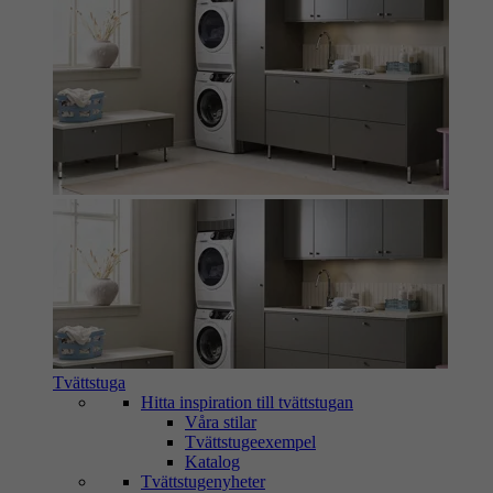
Tvättstuga
Hitta inspiration till tvättstugan
Våra stilar
Tvättstugeexempel
Katalog
Tvättstugenyheter