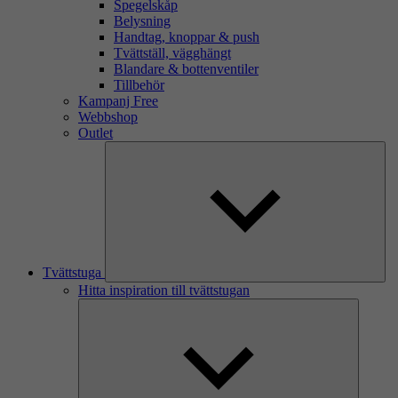
Spegelskåp
Belysning
Handtag, knoppar & push
Tvättställ, vägghängt
Blandare & bottenventiler
Tillbehör
Kampanj Free
Webbshop
Outlet
Tvättstuga
Hitta inspiration till tvättstugan