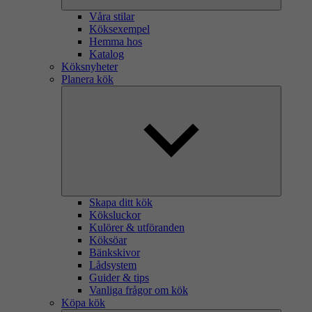
Våra stilar
Köksexempel
Hemma hos
Katalog
Köksnyheter
Planera kök
Skapa ditt kök
Köksluckor
Kulörer & utföranden
Köksöar
Bänkskivor
Lådsystem
Guider & tips
Vanliga frågor om kök
Köpa kök