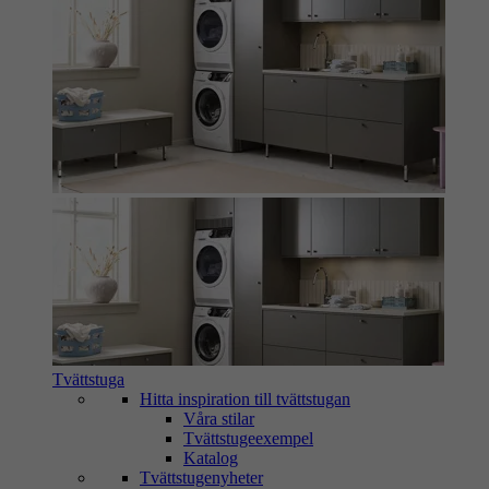
Tvättstuga
Hitta inspiration till tvättstugan
Våra stilar
Tvättstugeexempel
Katalog
Tvättstugenyheter