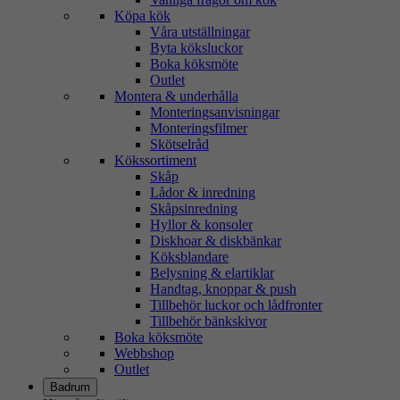
Köpa kök
Våra utställningar
Byta köksluckor
Boka köksmöte
Outlet
Montera & underhålla
Monteringsanvisningar
Monteringsfilmer
Skötselråd
Kökssortiment
Skåp
Lådor & inredning
Skåpsinredning
Hyllor & konsoler
Diskhoar & diskbänkar
Köksblandare
Belysning & elartiklar
Handtag, knoppar & push
Tillbehör luckor och lådfronter
Tillbehör bänkskivor
Boka köksmöte
Webbshop
Outlet
Badrum