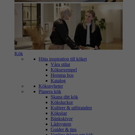
Kök
Hitta inspiration till köket
Våra stilar
Köksexempel
Hemma hos
Katalog
Köksnyheter
Planera kök
Skapa ditt kök
Köksluckor
Kulörer & utföranden
Köksöar
Bänkskivor
Lådsystem
Guider & tips
Vanliga frågor om kök