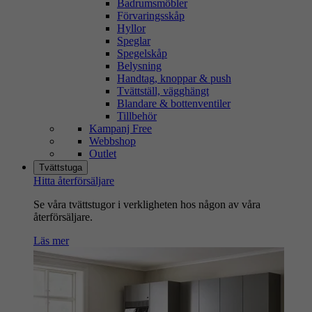
Badrumsmöbler
Förvaringsskåp
Hyllor
Speglar
Spegelskåp
Belysning
Handtag, knoppar & push
Tvättställ, vägghängt
Blandare & bottenventiler
Tillbehör
Kampanj Free
Webbshop
Outlet
Tvättstuga
Hitta återförsäljare
Se våra tvättstugor i verkligheten hos någon av våra
återförsäljare.
Läs mer