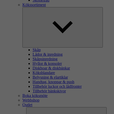
Skötselråd
Kökssortiment
Skåp
Lådor & inredning
Skåpsinredning
Hyllor & konsoler
Diskhoar & diskbänkar
Köksblandare
Belysning & elartiklar
Handtag, knoppar & push
Tillbehör luckor och lådfronter
Tillbehör bänkskivor
Boka köksmöte
Webbshop
Outlet