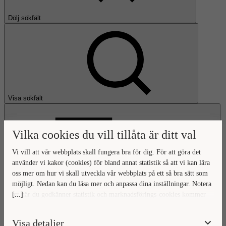
Dölj sökfält
Visa sökfält
Vilka cookies du vill tillåta är ditt val
Vi vill att vår webbplats skall fungera bra för dig. För att göra det
använder vi kakor (cookies) för bland annat statistik så att vi kan lära
oss mer om hur vi skall utveckla vår webbplats på ett så bra sätt som
Öppna huvudmeny
möjligt. Nedan kan du läsa mer och anpassa dina inställningar. Notera
[...]
att när du godkänner statistik och marknadsförings-cookies kommer
Gå till startsidan
viss data överföras utanför EU. Hur den informationen används av
berörda bolag vet vi inte exakt. Till exempel uppfyller inte USA:s
Visa detaljer