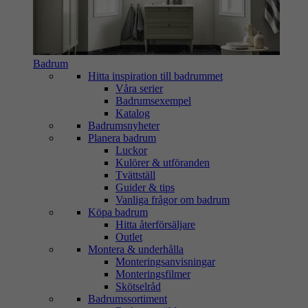
Badrum
Hitta inspiration till badrummet
Våra serier
Badrumsexempel
Katalog
Badrumsnyheter
Planera badrum
Luckor
Kulörer & utföranden
Tvättställ
Guider & tips
Vanliga frågor om badrum
Köpa badrum
Hitta återförsäljare
Outlet
Montera & underhålla
Monteringsanvisningar
Monteringsfilmer
Skötselråd
Badrumssortiment