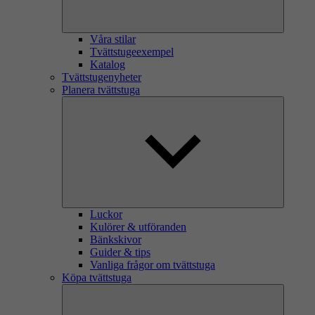
Våra stilar
Tvättstugeexempel
Katalog
Tvättstugenyheter
Planera tvättstuga
Luckor
Kulörer & utföranden
Bänkskivor
Guider & tips
Vanliga frågor om tvättstuga
Köpa tvättstuga