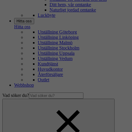
Ditt hem, vår omtanke
Naturligt jordad omtanke
Luckbyte
Hitta oss
Hitta oss
Utställning Göteborg
Utställning Linköping
Utställning Malmö
Utställning Stockholm
Utställning Uppsala
Utställning Vedum
Kundtjänst
Huvudkontor
Återförsäljare
Outlet
Webbshop
Vad söker du?