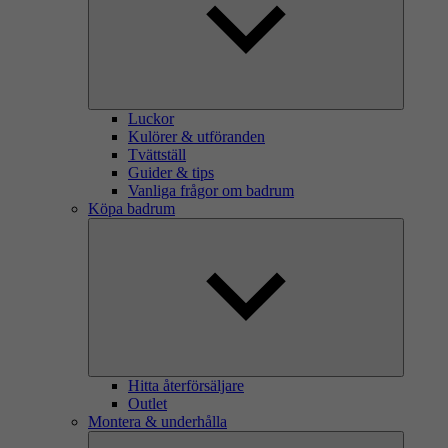
Luckor
Kulörer & utföranden
Tvättställ
Guider & tips
Vanliga frågor om badrum
Köpa badrum
Hitta återförsäljare
Outlet
Montera & underhålla