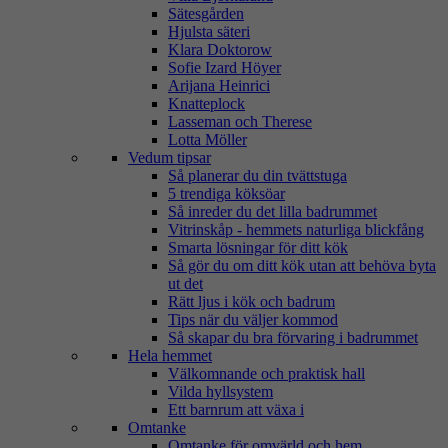
Sätesgården
Hjulsta säteri
Klara Doktorow
Sofie Izard Höyer
Arijana Heinrici
Knatteplock
Lasseman och Therese
Lotta Möller
Vedum tipsar
Så planerar du din tvättstuga
5 trendiga köksöar
Så inreder du det lilla badrummet
Vitrinskåp - hemmets naturliga blickfång
Smarta lösningar för ditt kök
Så gör du om ditt kök utan att behöva byta
ut det
Rätt ljus i kök och badrum
Tips när du väljer kommod
Så skapar du bra förvaring i badrummet
Hela hemmet
Välkomnande och praktisk hall
Vilda hyllsystem
Ett barnrum att växa i
Omtanke
Omtanke för omvärld och hem