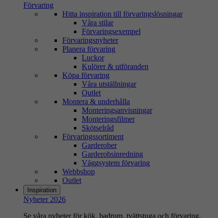
Förvaring
Hitta inspiration till förvaringslösningar
Våra stilar
Förvaringsexempel
Förvaringsnyheter
Planera förvaring
Luckor
Kulörer & utföranden
Köpa förvaring
Våra utställningar
Outlet
Montera & underhålla
Monteringsanvisningar
Monteringsfilmer
Skötselråd
Förvaringssortiment
Garderober
Garderobsinredning
Väggsystem förvaring
Webbshop
Outlet
Inspiration
Nyheter 2026
Se våra nyheter för kök, badrum, tvättstuga och förvaring.