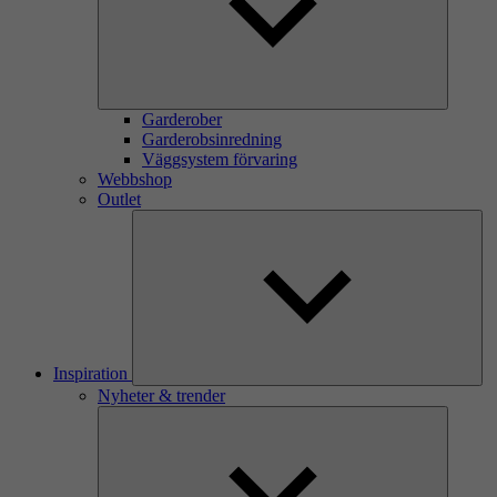
Garderober
Garderobsinredning
Väggsystem förvaring
Webbshop
Outlet
Inspiration
Nyheter & trender