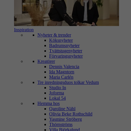
Inspiration
Nyheter & trender
Köksnyheter
Badrumsnyheter
Tvättstugenyheter
Förvaringsnyheter
Kreatörer
Dennis Valencia
Ida Magntorn
Maria Carlén
Tre inredningsduos tolkar Vedum
Studio In
Joforma
Lokal 54
Hemma hos
Qaroline Nähl
Olivia Beke Rothschild
Yasmine Ströberg
Thörnströms
Villa Björkalund