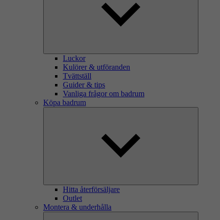
Luckor
Kulörer & utföranden
Tvättställ
Guider & tips
Vanliga frågor om badrum
Köpa badrum
Hitta återförsäljare
Outlet
Montera & underhålla