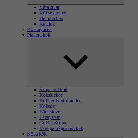
Våra stilar
Köksexempel
Hemma hos
Katalog
Köksnyheter
Planera kök
Skapa ditt kök
Köksluckor
Kulörer & utföranden
Köksöar
Bänkskivor
Lådsystem
Guider & tips
Vanliga frågor om kök
Köpa kök