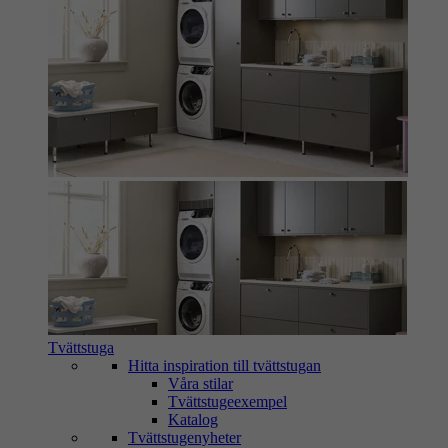
Tvättstuga
Hitta inspiration till tvättstugan
Våra stilar
Tvättstugeexempel
Katalog
Tvättstugenyheter