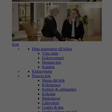
Kök
Hitta inspiration till köket
Våra stilar
Köksexempel
Hemma hos
Katalog
Köksnyheter
Planera kök
Skapa ditt kök
Köksluckor
Kulörer & utföranden
Köksöar
Bänkskivor
Lådsystem
Guider & tips
Vanliga frågor om kök