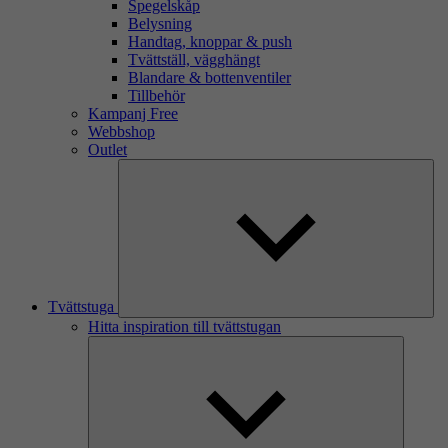
Spegelskåp
Belysning
Handtag, knoppar & push
Tvättställ, vägghängt
Blandare & bottenventiler
Tillbehör
Kampanj Free
Webbshop
Outlet
Tvättstuga
Hitta inspiration till tvättstugan