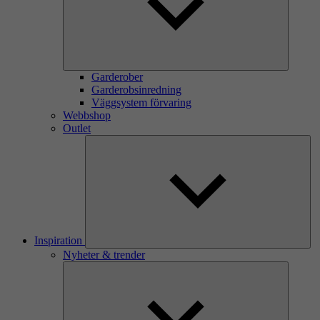
Garderober
Garderobsinredning
Väggsystem förvaring
Webbshop
Outlet
Inspiration
Nyheter & trender