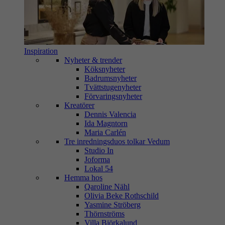
Inspiration
Nyheter & trender
Köksnyheter
Badrumsnyheter
Tvättstugenyheter
Förvaringsnyheter
Kreatörer
Dennis Valencia
Ida Magntorn
Maria Carlén
Tre inredningsduos tolkar Vedum
Studio In
Joforma
Lokal 54
Hemma hos
Qaroline Nähl
Olivia Beke Rothschild
Yasmine Ströberg
Thörnströms
Villa Björkalund