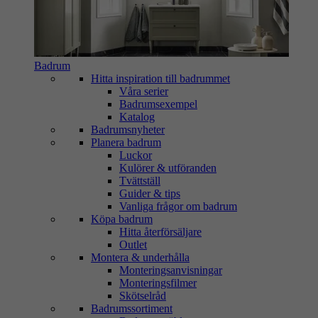
Badrum
Hitta inspiration till badrummet
Våra serier
Badrumsexempel
Katalog
Badrumsnyheter
Planera badrum
Luckor
Kulörer & utföranden
Tvättställ
Guider & tips
Vanliga frågor om badrum
Köpa badrum
Hitta återförsäljare
Outlet
Montera & underhålla
Monteringsanvisningar
Monteringsfilmer
Skötselråd
Badrumssortiment