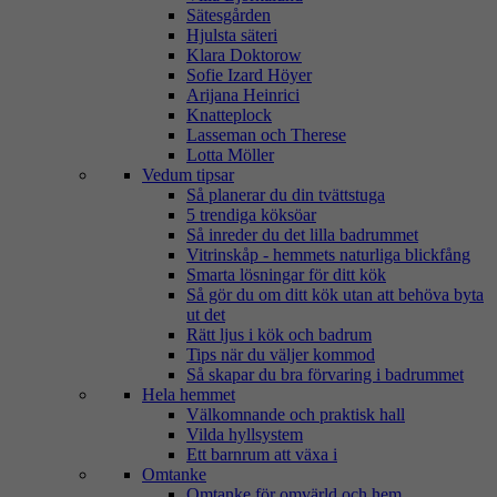
Sätesgården
Hjulsta säteri
Klara Doktorow
Sofie Izard Höyer
Arijana Heinrici
Knatteplock
Lasseman och Therese
Lotta Möller
Vedum tipsar
Så planerar du din tvättstuga
5 trendiga köksöar
Så inreder du det lilla badrummet
Vitrinskåp - hemmets naturliga blickfång
Smarta lösningar för ditt kök
Så gör du om ditt kök utan att behöva byta
ut det
Rätt ljus i kök och badrum
Tips när du väljer kommod
Så skapar du bra förvaring i badrummet
Hela hemmet
Välkomnande och praktisk hall
Vilda hyllsystem
Ett barnrum att växa i
Omtanke
Omtanke för omvärld och hem