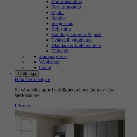
Badrumsmöbler
Förvaringsskåp
Hyllor
Speglar
Spegelskåp
Belysning
Handtag, knoppar & push
Tvättställ, vägghängt
Blandare & bottenventiler
Tillbehör
Kampanj Free
Webbshop
Outlet
Tvättstuga
Hitta återförsäljare
Se våra tvättstugor i verkligheten hos någon av våra
återförsäljare.
Läs mer