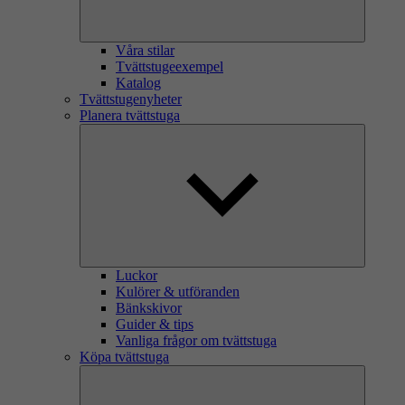
Våra stilar
Tvättstugeexempel
Katalog
Tvättstugenyheter
Planera tvättstuga
Luckor
Kulörer & utföranden
Bänkskivor
Guider & tips
Vanliga frågor om tvättstuga
Köpa tvättstuga