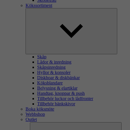
Skötselråd
Kökssortiment
Skåp
Lådor & inredning
Skåpsinredning
Hyllor & konsoler
Diskhoar & diskbänkar
Köksblandare
Belysning & elartiklar
Handtag, knoppar & push
Tillbehör luckor och lådfronter
Tillbehör bänkskivor
Boka köksmöte
Webbshop
Outlet