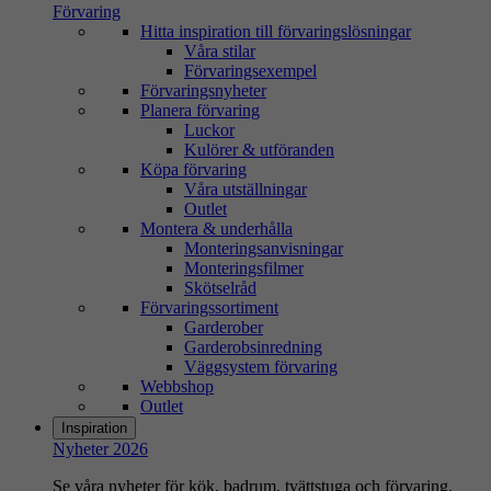
Förvaring
Hitta inspiration till förvaringslösningar
Våra stilar
Förvaringsexempel
Förvaringsnyheter
Planera förvaring
Luckor
Kulörer & utföranden
Köpa förvaring
Våra utställningar
Outlet
Montera & underhålla
Monteringsanvisningar
Monteringsfilmer
Skötselråd
Förvaringssortiment
Garderober
Garderobsinredning
Väggsystem förvaring
Webbshop
Outlet
Inspiration
Nyheter 2026
Se våra nyheter för kök, badrum, tvättstuga och förvaring.