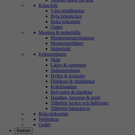
Köpa kök
Våra utställningar
Byta köksluckor
Boka köksmöte
Outlet
Montera & underhålla
Monteringsanvisningar
Monteringsfilmer
Skötselråd
Kökssortiment
Skåp
Lådor & inredning
Skåpsinredning
Hyllor & konsoler
Diskhoar & diskbänkar
Köksblandare
Belysning & elartiklar
Handtag, knoppar & push
Tillbehör luckor och lådfronter
Tillbehör bänkskivor
Boka köksmöte
Webbshop
Outlet
Badrum