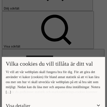
Dölj sökfält
Visa sökfält
Vilka cookies du vill tillåta är ditt val
Vi vill att vår webbplats skall fungera bra för dig. För att göra det
använder vi kakor (cookies) för bland annat statistik så att vi kan lära
oss mer om hur vi skall utveckla vår webbplats på ett så bra sätt som
Öppna huvudmeny
möjligt. Nedan kan du läsa mer och anpassa dina inställningar. Notera
[...]
att när du godkänner statistik och marknadsförings-cookies kommer
Gå till startsidan
viss data överföras utanför EU. Hur den informationen används av
berörda bolag vet vi inte exakt. Till exempel uppfyller inte USA:s
Visa detaljer