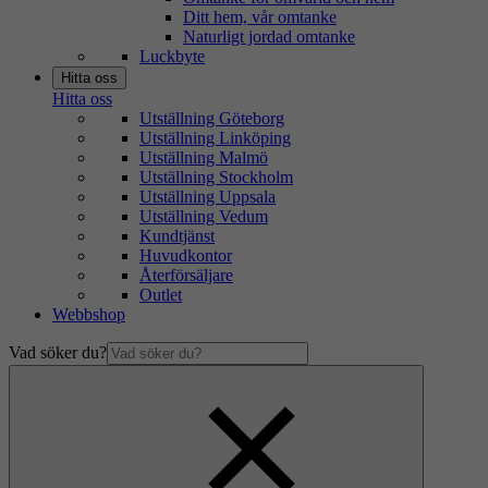
Ditt hem, vår omtanke
Naturligt jordad omtanke
Luckbyte
Hitta oss
Hitta oss
Utställning Göteborg
Utställning Linköping
Utställning Malmö
Utställning Stockholm
Utställning Uppsala
Utställning Vedum
Kundtjänst
Huvudkontor
Återförsäljare
Outlet
Webbshop
Vad söker du?