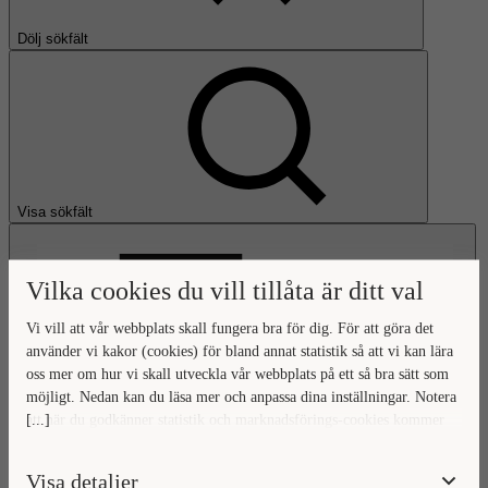
Dölj sökfält
Visa sökfält
Vilka cookies du vill tillåta är ditt val
Vi vill att vår webbplats skall fungera bra för dig. För att göra det
använder vi kakor (cookies) för bland annat statistik så att vi kan lära
oss mer om hur vi skall utveckla vår webbplats på ett så bra sätt som
Öppna huvudmeny
möjligt. Nedan kan du läsa mer och anpassa dina inställningar. Notera
[...]
att när du godkänner statistik och marknadsförings-cookies kommer
Gå till startsidan
viss data överföras utanför EU. Hur den informationen används av
berörda bolag vet vi inte exakt. Till exempel uppfyller inte USA:s
Visa detaljer