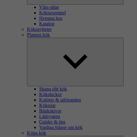
Våra stilar
Köksexempel
Hemma hos
Katalog
Köksnyheter
Planera kök
Skapa ditt kök
Köksluckor
Kulörer & utföranden
Köksöar
Bänkskivor
Lådsystem
Guider & tips
Vanliga frågor om kök
Köpa kök