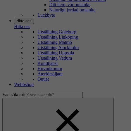
Ditt hem, vår omtanke
Naturligt jordad omtanke
Luckbyte
Hitta oss
Hitta oss
Utställning Göteborg
Utställning Linköping
Utställning Malmö
Utställning Stockholm
Utställning Uppsala
Utställning Vedum
Kundtjänst
Huvudkontor
Återförsäljare
Outlet
Webbshop
Vad söker du?