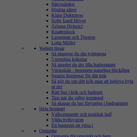
Sätesgården
Hjulsta säteri
Klara Doktorow
Sofie Izard Höyer
Arijana Heinrici
Knatteplock
Lasseman och Therese
Lotta Möller
Vedum tipsar
Så planerar du din tvättstuga
5 trendiga köksöar
Så inreder du det lilla badrummet
Vitrinskåp - hemmets naturliga blickfång
Smarta lösningar för ditt kök
Så gör du om ditt kök utan att behöva byta
ut det
Rätt ljus i kök och badrum
Tips när du väljer kommod
Så skapar du bra förvaring i badrummet
Hela hemmet
Välkomnande och praktisk hall
Vilda hyllsystem
Ett barnrum att växa i
Omtanke
Omtanke för omvärld och hem