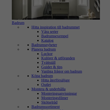
Badrum
Hitta inspiration till badrummet
Våra serier
Badrumsexempel
Katalog
Badrumsnyheter
Planera badrum
Luckor
Kulörer & utföranden
Tvättställ
Guider & tips
Vanliga frågor om badrum
Köpa badrum
Hitta återförsäljare
Outlet
Montera & underhålla
Monteringsanvisningar
Monteringsfilmer
Skötselråd
Badrumssortiment