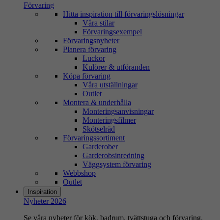
Förvaring
Hitta inspiration till förvaringslösningar
Våra stilar
Förvaringsexempel
Förvaringsnyheter
Planera förvaring
Luckor
Kulörer & utföranden
Köpa förvaring
Våra utställningar
Outlet
Montera & underhålla
Monteringsanvisningar
Monteringsfilmer
Skötselråd
Förvaringssortiment
Garderober
Garderobsinredning
Väggsystem förvaring
Webbshop
Outlet
Inspiration
Nyheter 2026
Se våra nyheter för kök, badrum, tvättstuga och förvaring.