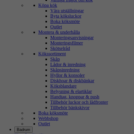
Köpa kök
Våra utställningar
Byta köksluckor
Boka köksmöte
Outlet
Montera & underhålla
Monteringsanvisningar
Monteringsfilmer
Skötselråd
Kökssortiment
Skåp
Lådor & inredning
Skåpsinredning
Hyllor & konsoler
Diskhoar & diskbänkar
Köksblandare
Belysning & elartiklar
Handtag, knoppar & push
Tillbehör luckor och lådfronter
Tillbehör bänkskivor
Boka köksmöte
Webbshop
Outlet
Badrum