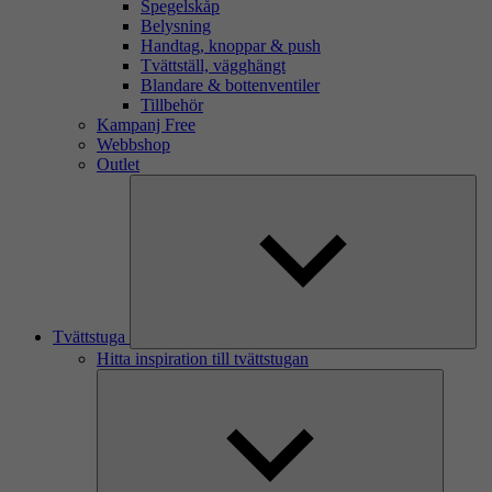
Spegelskåp
Belysning
Handtag, knoppar & push
Tvättställ, vägghängt
Blandare & bottenventiler
Tillbehör
Kampanj Free
Webbshop
Outlet
Tvättstuga
Hitta inspiration till tvättstugan