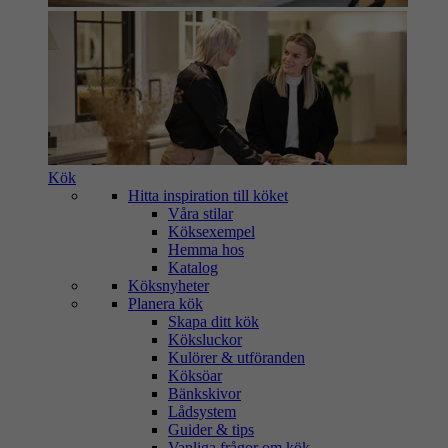
Kök
Hitta inspiration till köket
Våra stilar
Köksexempel
Hemma hos
Katalog
Köksnyheter
Planera kök
Skapa ditt kök
Köksluckor
Kulörer & utföranden
Köksöar
Bänkskivor
Lådsystem
Guider & tips
Vanliga frågor om kök