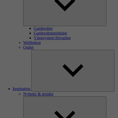
Garderober
Garderobsinredning
Väggsystem förvaring
Webbshop
Outlet
Inspiration
Nyheter & trender