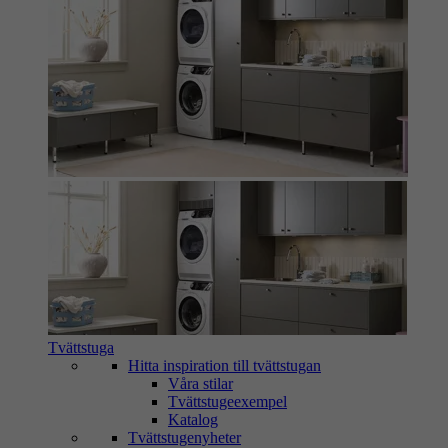
Tvättstuga
Hitta inspiration till tvättstugan
Våra stilar
Tvättstugeexempel
Katalog
Tvättstugenyheter