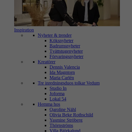
Inspiration
Nyheter & trender
Köksnyheter
Badrumsnyheter
Tvättstugenyheter
Förvaringsnyheter
Kreatörer
Dennis Valencia
Ida Magntorn
Maria Carlén
Tre inredningsduos tolkar Vedum
Studio In
Joforma
Lokal 54
Hemma hos
Qaroline Nähl
Olivia Beke Rothschild
Yasmine Ströberg
Thörnströms
Villa Björkalund