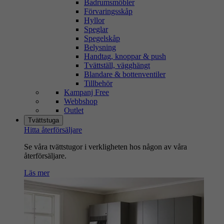
Badrumsmöbler
Förvaringsskåp
Hyllor
Speglar
Spegelskåp
Belysning
Handtag, knoppar & push
Tvättställ, vägghängt
Blandare & bottenventiler
Tillbehör
Kampanj Free
Webbshop
Outlet
Tvättstuga
Hitta återförsäljare
Se våra tvättstugor i verkligheten hos någon av våra
återförsäljare.
Läs mer