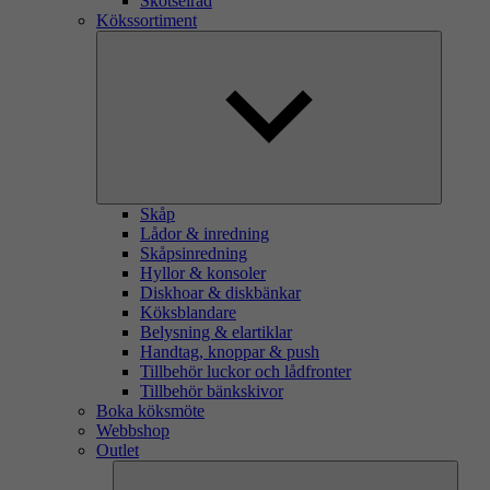
Skötselråd
Kökssortiment
Skåp
Lådor & inredning
Skåpsinredning
Hyllor & konsoler
Diskhoar & diskbänkar
Köksblandare
Belysning & elartiklar
Handtag, knoppar & push
Tillbehör luckor och lådfronter
Tillbehör bänkskivor
Boka köksmöte
Webbshop
Outlet