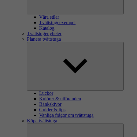
Våra stilar
Tvättstugeexempel
Katalog
Tvättstugenyheter
Planera tvättstuga
Luckor
Kulörer & utföranden
Bänkskivor
Guider & tips
Vanliga frågor om tvättstuga
Köpa tvättstuga