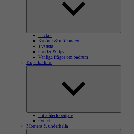
Luckor
Kulörer & utföranden
Tvättställ
Guider & tips
Vanliga frågor om badrum
Köpa badrum
Hitta återförsäljare
Outlet
Montera & underhålla