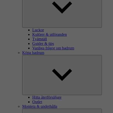
Luckor
Kulörer & utföranden
Tvättställ
Guider & tips
Vanliga frågor om badrum
Köpa badrum
Hitta återförsäljare
Outlet
Montera & underhålla