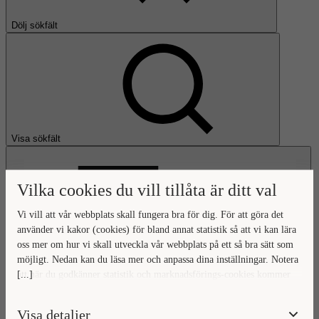
Dölj sökfält
Visa sökfält
Vilka cookies du vill tillåta är ditt val
Vi vill att vår webbplats skall fungera bra för dig. För att göra det
använder vi kakor (cookies) för bland annat statistik så att vi kan lära
oss mer om hur vi skall utveckla vår webbplats på ett så bra sätt som
Öppna huvudmeny
möjligt. Nedan kan du läsa mer och anpassa dina inställningar. Notera
[...]
att när du godkänner statistik och marknadsförings-cookies kommer
Gå till startsidan
viss data överföras utanför EU. Hur den informationen används av
berörda bolag vet vi inte exakt. Till exempel uppfyller inte USA:s
Visa detaljer