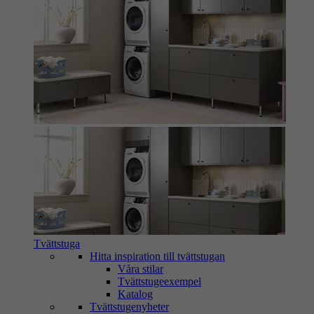
Tvättstuga
Hitta inspiration till tvättstugan
Våra stilar
Tvättstugeexempel
Katalog
Tvättstugenyheter