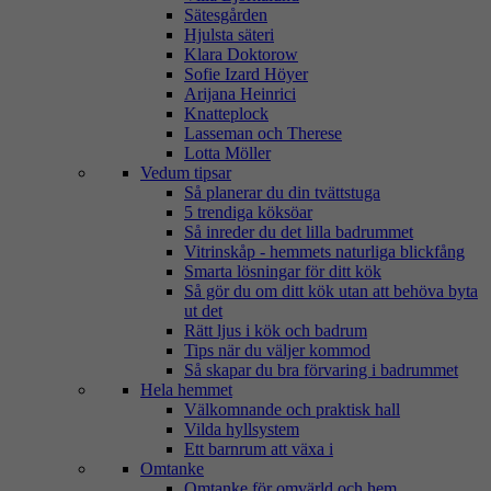
Sätesgården
Hjulsta säteri
Klara Doktorow
Sofie Izard Höyer
Arijana Heinrici
Knatteplock
Lasseman och Therese
Lotta Möller
Vedum tipsar
Så planerar du din tvättstuga
5 trendiga köksöar
Så inreder du det lilla badrummet
Vitrinskåp - hemmets naturliga blickfång
Smarta lösningar för ditt kök
Så gör du om ditt kök utan att behöva byta
ut det
Rätt ljus i kök och badrum
Tips när du väljer kommod
Så skapar du bra förvaring i badrummet
Hela hemmet
Välkomnande och praktisk hall
Vilda hyllsystem
Ett barnrum att växa i
Omtanke
Omtanke för omvärld och hem