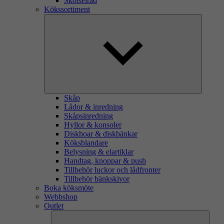
Skötselråd
Kökssortiment
Skåp
Lådor & inredning
Skåpsinredning
Hyllor & konsoler
Diskhoar & diskbänkar
Köksblandare
Belysning & elartiklar
Handtag, knoppar & push
Tillbehör luckor och lådfronter
Tillbehör bänkskivor
Boka köksmöte
Webbshop
Outlet