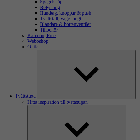
Spegelskåp
Belysning
Handtag, knoppar & push
Tvättställ, vägghängt
Blandare & bottenventiler
Tillbehör
Kampanj Free
Webbshop
Outlet
Tvättstuga
Hitta inspiration till tvättstugan