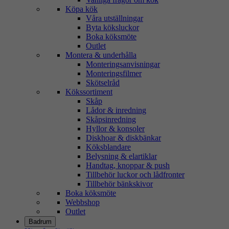
Köpa kök
Våra utställningar
Byta köksluckor
Boka köksmöte
Outlet
Montera & underhålla
Monteringsanvisningar
Monteringsfilmer
Skötselråd
Kökssortiment
Skåp
Lådor & inredning
Skåpsinredning
Hyllor & konsoler
Diskhoar & diskbänkar
Köksblandare
Belysning & elartiklar
Handtag, knoppar & push
Tillbehör luckor och lådfronter
Tillbehör bänkskivor
Boka köksmöte
Webbshop
Outlet
Badrum