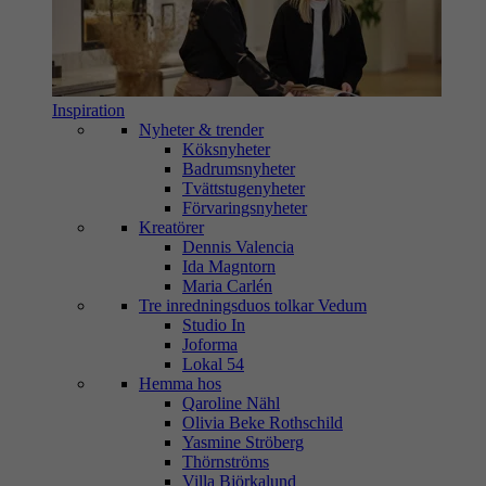
Inspiration
Nyheter & trender
Köksnyheter
Badrumsnyheter
Tvättstugenyheter
Förvaringsnyheter
Kreatörer
Dennis Valencia
Ida Magntorn
Maria Carlén
Tre inredningsduos tolkar Vedum
Studio In
Joforma
Lokal 54
Hemma hos
Qaroline Nähl
Olivia Beke Rothschild
Yasmine Ströberg
Thörnströms
Villa Björkalund