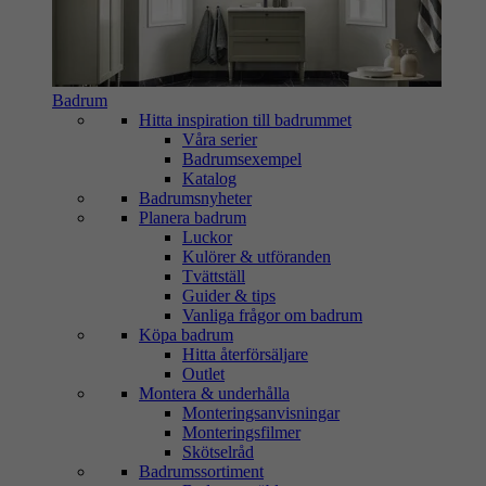
Badrum
Hitta inspiration till badrummet
Våra serier
Badrumsexempel
Katalog
Badrumsnyheter
Planera badrum
Luckor
Kulörer & utföranden
Tvättställ
Guider & tips
Vanliga frågor om badrum
Köpa badrum
Hitta återförsäljare
Outlet
Montera & underhålla
Monteringsanvisningar
Monteringsfilmer
Skötselråd
Badrumssortiment