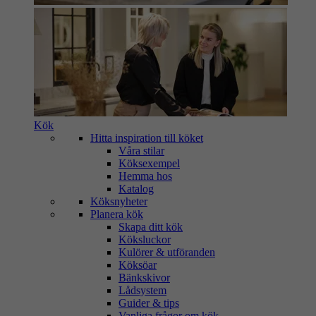
Kök
Hitta inspiration till köket
Våra stilar
Köksexempel
Hemma hos
Katalog
Köksnyheter
Planera kök
Skapa ditt kök
Köksluckor
Kulörer & utföranden
Köksöar
Bänkskivor
Lådsystem
Guider & tips
Vanliga frågor om kök