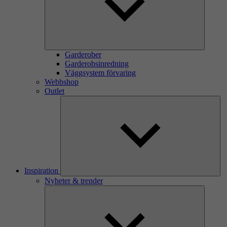
Garderober
Garderobsinredning
Väggsystem förvaring
Webbshop
Outlet
Inspiration
Nyheter & trender