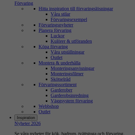
Förvaring
Hitta inspiration till förvaringslösningar
Våra stilar
Förvaringsexempel
Förvaringsnyheter
Planera förvaring
Luckor
Kulörer & utföranden
Köpa förvaring
Våra utställningar
Outlet
Montera & underhålla
Monteringsanvisningar
Monteringsfilmer
Skötselråd
Förvaringssortiment
Garderober
Garderobsinredning
Väggsystem förvaring
Webbshop
Outlet
Inspiration
Nyheter 2026
Se våra nyheter för kök, badrum, tvättstuga och förvaring.