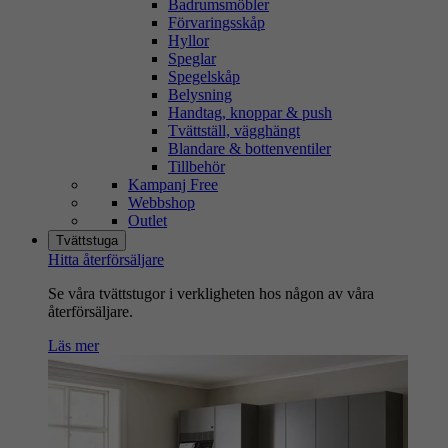
Badrumsmöbler
Förvaringsskåp
Hyllor
Speglar
Spegelskåp
Belysning
Handtag, knoppar & push
Tvättställ, vägghängt
Blandare & bottenventiler
Tillbehör
Kampanj Free
Webbshop
Outlet
Tvättstuga
Hitta återförsäljare
Se våra tvättstugor i verkligheten hos någon av våra
återförsäljare.
Läs mer