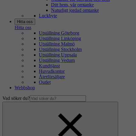
Ditt hem, vår omtanke
Naturligt jordad omtanke
Luckbyte
Hitta oss
Hitta oss
Utställning Göteborg
Utställning Linköping
Utställning Malmö
Utställning Stockholm
Utställning Uppsala
Utställning Vedum
Kundtjänst
Huvudkontor
Återförsäljare
Outlet
Webbshop
Vad söker du?