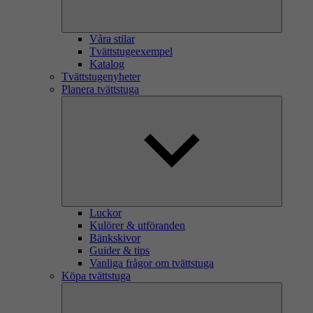
Våra stilar
Tvättstugeexempel
Katalog
Tvättstugenyheter
Planera tvättstuga
Luckor
Kulörer & utföranden
Bänkskivor
Guider & tips
Vanliga frågor om tvättstuga
Köpa tvättstuga