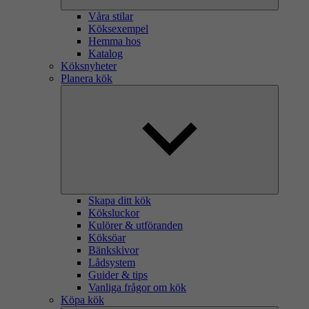
Våra stilar
Köksexempel
Hemma hos
Katalog
Köksnyheter
Planera kök
Skapa ditt kök
Köksluckor
Kulörer & utföranden
Köksöar
Bänkskivor
Lådsystem
Guider & tips
Vanliga frågor om kök
Köpa kök