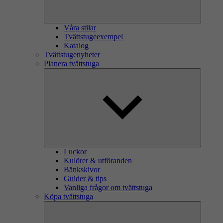
Våra stilar
Tvättstugeexempel
Katalog
Tvättstugenyheter
Planera tvättstuga
Luckor
Kulörer & utföranden
Bänkskivor
Guider & tips
Vanliga frågor om tvättstuga
Köpa tvättstuga