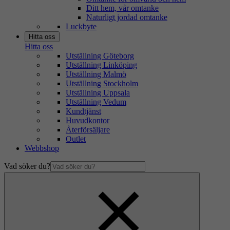
Ditt hem, vår omtanke
Naturligt jordad omtanke
Luckbyte
Hitta oss
Hitta oss
Utställning Göteborg
Utställning Linköping
Utställning Malmö
Utställning Stockholm
Utställning Uppsala
Utställning Vedum
Kundtjänst
Huvudkontor
Återförsäljare
Outlet
Webbshop
Vad söker du?