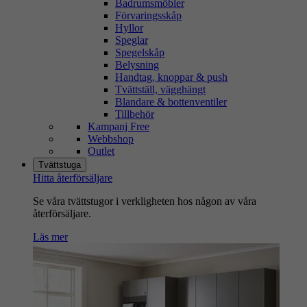
Badrumsmöbler
Förvaringsskåp
Hyllor
Speglar
Spegelskåp
Belysning
Handtag, knoppar & push
Tvättställ, vägghängt
Blandare & bottenventiler
Tillbehör
Kampanj Free
Webbshop
Outlet
Tvättstuga
Hitta återförsäljare
Se våra tvättstugor i verkligheten hos någon av våra
återförsäljare.
Läs mer