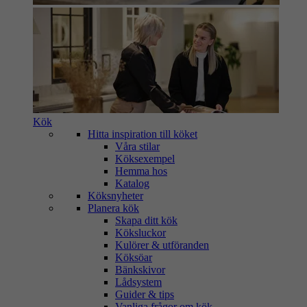
Kök
Hitta inspiration till köket
Våra stilar
Köksexempel
Hemma hos
Katalog
Köksnyheter
Planera kök
Skapa ditt kök
Köksluckor
Kulörer & utföranden
Köksöar
Bänkskivor
Lådsystem
Guider & tips
Vanliga frågor om kök