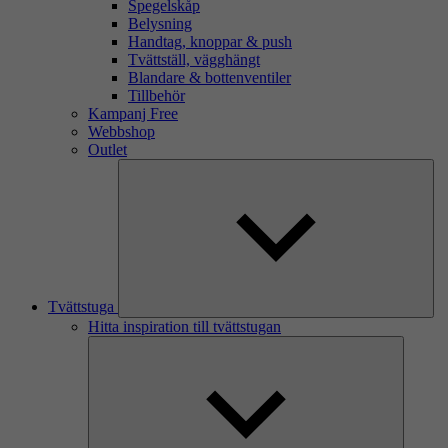
Spegelskåp
Belysning
Handtag, knoppar & push
Tvättställ, vägghängt
Blandare & bottenventiler
Tillbehör
Kampanj Free
Webbshop
Outlet
Tvättstuga
Hitta inspiration till tvättstugan