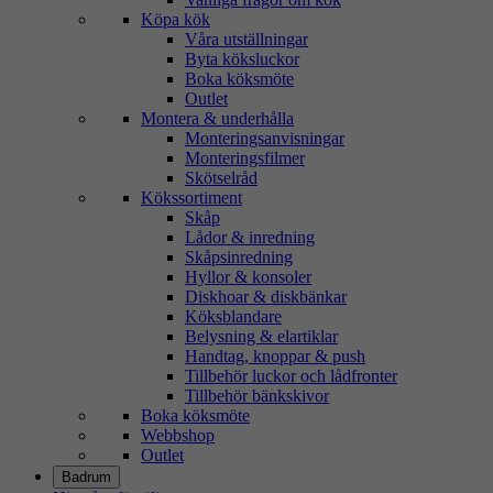
Köpa kök
Våra utställningar
Byta köksluckor
Boka köksmöte
Outlet
Montera & underhålla
Monteringsanvisningar
Monteringsfilmer
Skötselråd
Kökssortiment
Skåp
Lådor & inredning
Skåpsinredning
Hyllor & konsoler
Diskhoar & diskbänkar
Köksblandare
Belysning & elartiklar
Handtag, knoppar & push
Tillbehör luckor och lådfronter
Tillbehör bänkskivor
Boka köksmöte
Webbshop
Outlet
Badrum