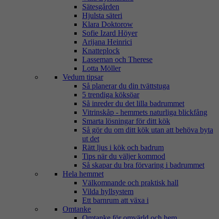
Sätesgården
Hjulsta säteri
Klara Doktorow
Sofie Izard Höyer
Arijana Heinrici
Knatteplock
Lasseman och Therese
Lotta Möller
Vedum tipsar
Så planerar du din tvättstuga
5 trendiga köksöar
Så inreder du det lilla badrummet
Vitrinskåp - hemmets naturliga blickfång
Smarta lösningar för ditt kök
Så gör du om ditt kök utan att behöva byta
ut det
Rätt ljus i kök och badrum
Tips när du väljer kommod
Så skapar du bra förvaring i badrummet
Hela hemmet
Välkomnande och praktisk hall
Vilda hyllsystem
Ett barnrum att växa i
Omtanke
Omtanke för omvärld och hem