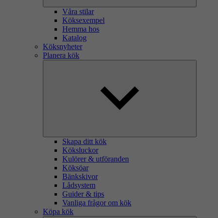
Våra stilar
Köksexempel
Hemma hos
Katalog
Köksnyheter
Planera kök
Skapa ditt kök
Köksluckor
Kulörer & utföranden
Köksöar
Bänkskivor
Lådsystem
Guider & tips
Vanliga frågor om kök
Köpa kök