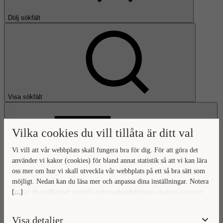
Dölj sökfält
Visa sökfält
Vilka cookies du vill tillåta är ditt val
Vi vill att vår webbplats skall fungera bra för dig. För att göra det
använder vi kakor (cookies) för bland annat statistik så att vi kan lära
oss mer om hur vi skall utveckla vår webbplats på ett så bra sätt som
Öppna huvudmeny
möjligt. Nedan kan du läsa mer och anpassa dina inställningar. Notera
[...]
att när du godkänner statistik och marknadsförings-cookies kommer
Gå till startsidan
viss data överföras utanför EU. Hur den informationen används av
berörda bolag vet vi inte exakt. Till exempel uppfyller inte USA:s
Visa detaljer