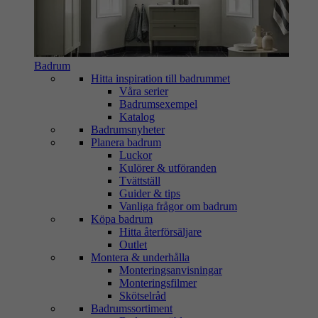
Badrum
Hitta inspiration till badrummet
Våra serier
Badrumsexempel
Katalog
Badrumsnyheter
Planera badrum
Luckor
Kulörer & utföranden
Tvättställ
Guider & tips
Vanliga frågor om badrum
Köpa badrum
Hitta återförsäljare
Outlet
Montera & underhålla
Monteringsanvisningar
Monteringsfilmer
Skötselråd
Badrumssortiment