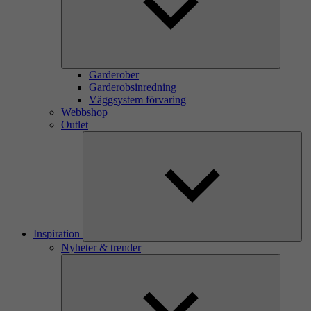
Garderober
Garderobsinredning
Väggsystem förvaring
Webbshop
Outlet
Inspiration
Nyheter & trender