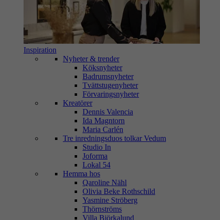
Inspiration
Nyheter & trender
Köksnyheter
Badrumsnyheter
Tvättstugenyheter
Förvaringsnyheter
Kreatörer
Dennis Valencia
Ida Magntorn
Maria Carlén
Tre inredningsduos tolkar Vedum
Studio In
Joforma
Lokal 54
Hemma hos
Qaroline Nähl
Olivia Beke Rothschild
Yasmine Ströberg
Thörnströms
Villa Björkalund