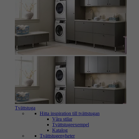
Tvättstuga
Hitta inspiration till tvättstugan
Våra stilar
Tvättstugeexempel
Katalog
Tvättstugenyheter