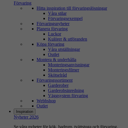
Förvaring
Hitta inspiration till förvaringslösningar
Våra stilar
Förvaringsexempel
Förvaringsnyheter
Planera förvaring
Luckor
Kulörer & utföranden
Köpa förvaring
Våra utställningar
Outlet
Montera & underhålla
Monteringsanvisningar
Monteringsfilmer
Skötselråd
Förvaringssortiment
Garderober
Garderobsinredning
Väggsystem förvaring
Webbshop
Outlet
Inspiration
Nyheter 2026
Se våra nyheter för kök, badrum, tvättstuga och förvaring.