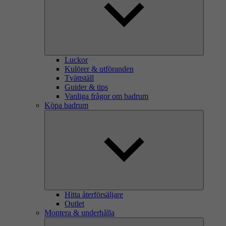
Luckor
Kulörer & utföranden
Tvättställ
Guider & tips
Vanliga frågor om badrum
Köpa badrum
Hitta återförsäljare
Outlet
Montera & underhålla