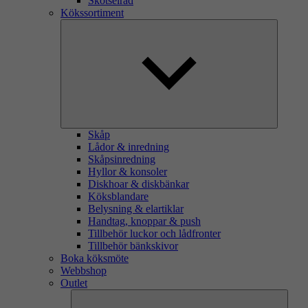
Skötselråd
Kökssortiment
Skåp
Lådor & inredning
Skåpsinredning
Hyllor & konsoler
Diskhoar & diskbänkar
Köksblandare
Belysning & elartiklar
Handtag, knoppar & push
Tillbehör luckor och lådfronter
Tillbehör bänkskivor
Boka köksmöte
Webbshop
Outlet